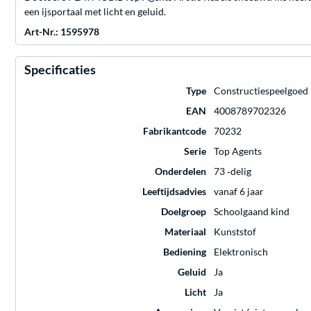
een ijsportaal met licht en geluid.
Art-Nr.: 1595978
Specificaties
Type
Constructiespeelgoed
EAN
4008789702326
Fabrikantcode
70232
Serie
Top Agents
Onderdelen
73 ‐delig
Leeftijdsadvies
vanaf 6 jaar
Doelgroep
Schoolgaand kind
Materiaal
Kunststof
Bediening
Elektronisch
Geluid
Ja
Licht
Ja