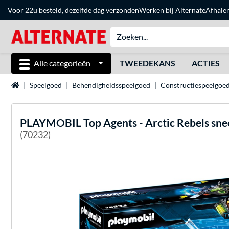
Voor 22u besteld, dezelfde dag verzonden
Werken bij Alternate
Afhale
Alle categorieën
TWEEDEKANS
ACTIES
Home
Speelgoed
Behendigheidsspeelgoed
Constructiespeelgoe
PLAYMOBIL
Top Agents - Arctic Rebels sn
(70232)