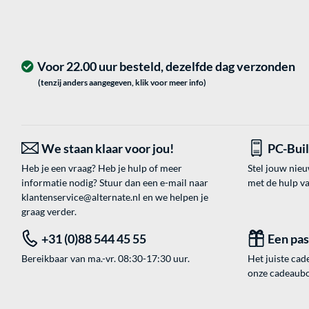
Voor 22.00 uur besteld, dezelfde dag verzonden
(tenzij anders aangegeven, klik voor meer info)
We staan klaar voor jou!
PC-Bui
Heb je een vraag? Heb je hulp of meer
Stel jouw nie
informatie nodig? Stuur dan een e-mail naar
met de hulp v
klantenservice@alternate.nl
en we helpen je
graag verder.
+31 (0)88 544 45 55
Een pa
Bereikbaar van ma.-vr. 08:30-17:30 uur.
Het juiste cade
onze cadeaubon