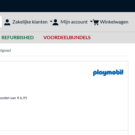
Winkelwagen
Zakelijke klanten
Mijn account
bshop doorzoeken
REFURBISHED
VOORDEELBUNDELS
elgoed
kosten van
€ 6,95