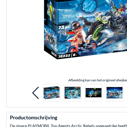
Afbeelding kan van het origineel afwijke
Productomschrijving
De stoere PLAYMOBIL Top Agents Arctic Rebels sneeuwtrike heeft ka