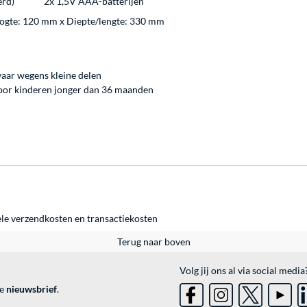
erd)
2x 1,5V AAA-batterijen
ogte: 120 mm x Diepte/lengte: 330 mm
vaar wegens kleine delen
 voor kinderen jonger dan 36 maanden
ele
verzendkosten
en
transactiekosten
Terug naar boven
Volg jij ons al via social media
ve
nieuwsbrief
.