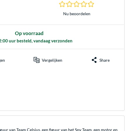
0.0 sterren gebasee
Nu beoordelen
Op voorraad
2:00 uur besteld, vandaag verzonden
gen
Vergelijken
Share
guur van Team Celsius, een figuur van het Spy Team, een motor en