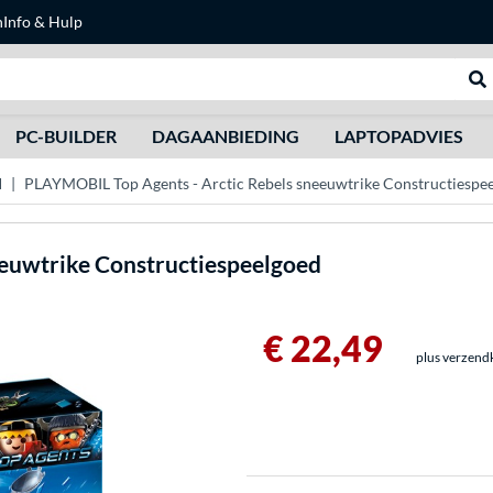
n
Info & Hulp
Zoeken
We
PC-BUILDER
DAGAANBIEDING
LAPTOPADVIES
d
PLAYMOBIL Top Agents - Arctic Rebels sneeuwtrike Constructiespe
eeuwtrike Constructiespeelgoed
€ 22,49
plus verzend