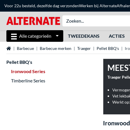
Voor 22u besteld, dezelfde dag verzonden
Werken bij Alternate
Afhale
Alle categorieën
TWEEDEKANS
ACTIES
Home
Barbecue
Barbecue merken
Traeger
Pellet BBQ's
Ir
Pellet BBQ's
MEES
Ironwood Series
Traeger Pell
Timberline Series
Vermogen:
Vet lekba
Werkt op:
Ironwood 