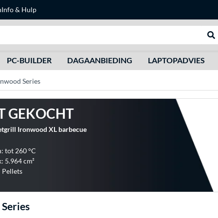
n
Info & Hulp
Zoeken
We
PC-BUILDER
DAGAANBIEDING
LAPTOPADVIES
onwood Series
T GEKOCHT
etgrill Ironwood XL barbecue
 tot 260 °C
k: 5.964 cm²
 Pellets
Series