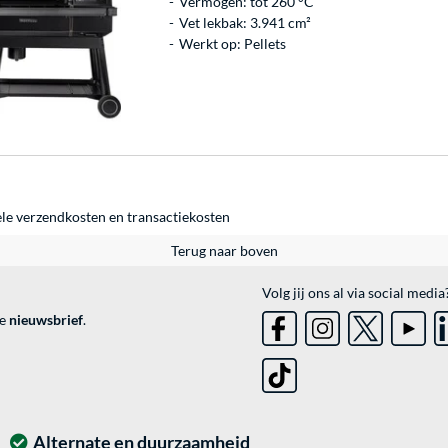
Vermogen: tot 260 °C
Vet lekbak: 3.941 cm²
Werkt op: Pellets
ele
verzendkosten
en
transactiekosten
Terug naar boven
Volg jij ons al via social media
ve
nieuwsbrief
.
Alternate en duurzaamheid