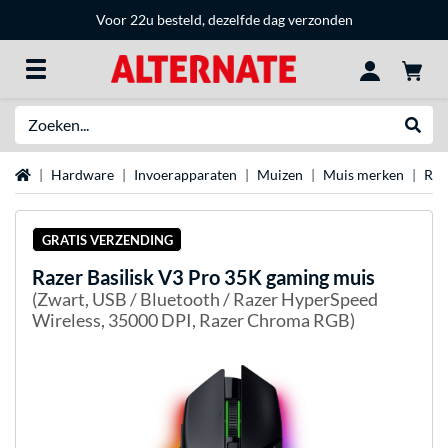
Voor 22u besteld, dezelfde dag verzonden
Zoeken
Websh
Home
Hardware
Invoerapparaten
Muizen
Muis merken
Raz
GRATIS VERZENDING
Razer
Basilisk V3 Pro 35K gaming muis
(Zwart, USB / Bluetooth / Razer HyperSpeed
Wireless, 35000 DPI, Razer Chroma RGB)