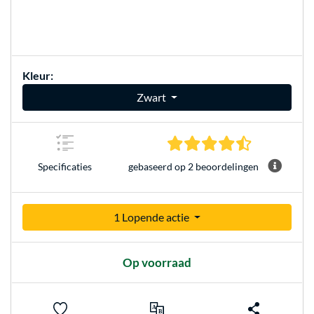
Kleur:
Zwart
4.5 sterren g
gebaseerd op 2 beoordelingen
Specificaties
1 Lopende actie
Op voorraad