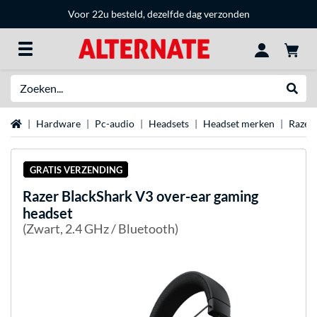
Voor 22u besteld, dezelfde dag verzonden
Zoeken
Websh
Home
Hardware
Pc-audio
Headsets
Headset merken
Razer 
GRATIS VERZENDING
Razer
BlackShark V3 over-ear gaming
headset
(Zwart, 2.4 GHz / Bluetooth)