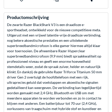
Productomschrijving
De zwarte Razer BlackShark V3 is een draadloze e-
sportheadset, ontwikkeld voor de nieuwe competitieve meta.
Uitgerust met een vrijwel latentie-vrije draadloze verbinding,
nog betere akoestische prestaties en een uitstekende
superbreedbandmicrofoon is elke gamer hiermee altijd klaar
voor toernooien. De afneembare Razer Hyperclear
superbreedbandmicrofoon (9,9 mm) biedt spraakkwaliteit op
professioneel niveau en geeft een enorme hoeveelheid
stemdetails weer, zodat de spraak zuiver, helder en natuurlijk
klinkt. En dankzij de gebruikte Razer Triforce Titanium 50 mm
driver Gen 2 overtuigt de hoofdtelefoon met een rijk,
ultraprecies geluid dat voetstappen en akoestische signalen
gedetailleerd kan weergeven. De verbinding kan tegelijkertijd
worden gemaakt met 2,4 GHz, Bluetooth en USB om met
meerdere apparaten te worden verbonden en zo in contact te
blijven met anderen. Een batterijduur tot 70 uur (2,4 GHz),
oorkussens van traagschuim met hybride stof en kunstleer en