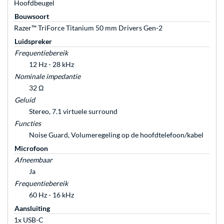
Hoofdbeugel
Bouwsoort
Razer™ TriForce Titanium 50 mm Drivers Gen-2
Luidspreker
Frequentiebereik
12 Hz - 28 kHz
Nominale impedantie
32 Ω
Geluid
Stereo, 7.1 virtuele surround
Functies
Noise Guard, Volumeregeling op de hoofdtelefoon/kabel
Microfoon
Afneembaar
Ja
Frequentiebereik
60 Hz - 16 kHz
Aansluiting
1x USB-C