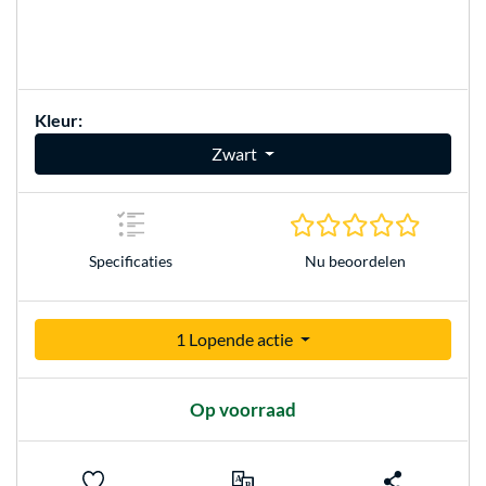
Kleur:
Zwart
0.0 sterr
Nu beoordelen
Specificaties
1 Lopende actie
Op voorraad