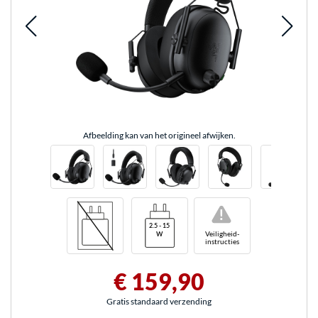
Afbeelding kan van het origineel afwijken.
!
Veiligheid-
instructies
€ 159,90
Gratis standaard verzending