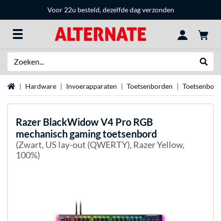
Voor 22u besteld, dezelfde dag verzonden
Zoeken
Websh
Home
Hardware
Invoerapparaten
Toetsenborden
Toetsenbor
Razer
BlackWidow V4 Pro RGB
mechanisch gaming toetsenbord
(Zwart, US lay-out (QWERTY), Razer Yellow,
100%)