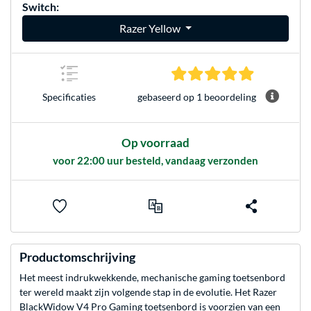
Switch:
Razer Yellow
5.0 sterren 
gebaseerd op 1 beoordeling
Specificaties
Op voorraad
voor 22:00 uur besteld, vandaag verzonden
Productomschrijving
Het meest indrukwekkende, mechanische gaming toetsenbord
ter wereld maakt zijn volgende stap in de evolutie. Het Razer
BlackWidow V4 Pro Gaming toetsenbord is voorzien van een