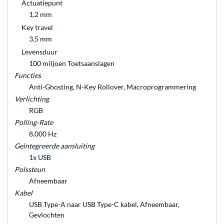
Actuatiepunt
1,2 mm
Key travel
3,5 mm
Levensduur
100 miljoen Toetsaanslagen
Functies
Anti-Ghosting, N-Key Rollover, Macroprogrammering
Verlichting
RGB
Polling-Rate
8.000 Hz
Geïntegreerde aansluiting
1x USB
Polssteun
Afneembaar
Kabel
USB Type-A naar USB Type-C kabel, Afneembaar,
Gevlochten