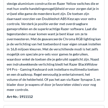
stevige aluminium constructie en Razer Yellow switches die er
met hun snelle handelingsmogelijkheid ervoor zorgen dat je in
vrijwel elke game de meerdere kunt zijn. De toetsen zijn
daarnaast voorzien van Doubleshot ABS Keycaps voor extra
controle. Versterk je positie verder met overdraagbare
gameprofielen en de superkrachtige Razer-software. Laat die
tegenstanders maar komen want je bent klaar om ze te
overmeesteren. Met de geavanceerde Chroma RGB lighting kan
je de verlichting van het toetsenbord naar eigen smaak instellen
in 16,8 miljoen kleuren. Met de verschillende modi is het zelfs
mogelijk om speciale pre-sets voor games te gebruiken,
waardoor enkel de toetsen die je gebruikt opgelicht zijn. Naast
een indrukwekkende verlichting biedt het Razer BlackWidow
V4 Pro - Gaming Keyboard ook instelbare multimedia toetsen
en een draaiknop. Regel eenvoudig je entertainment, het
volume of de helderheid. Of pas het aan via Razer Synapse 3, en
blader door je wapens of door je favorieten video's voor nog
meer controle.
Art-Nr.: 1911112