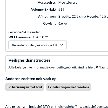
Accessoires
Meegeleverd
Volume (BxHxL)
51 l
Afmetingen
Breedte: 22,5 cm x Hoogte: 48,5 
Gewicht
6,6 kg
Garantie
24 maanden
WEEE-nummer
13455872
Verantwoordelijke voor de EU
Veiligheidsinstructies
Alle belangrijke informatie over veilig gebruik vind je hier:
Naar d
Anderen zochten ook vaak op
Pc-behuizingen met hout
Pc-behuizingen met casefans
Alle prijzen zijn inclusief BTW en thuiskopieheffing, exclusief eventu