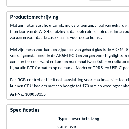
Productomschrijving
Met zijn futuristische uiterlijk, inclusief een zijpaneel van geha
interieur van de ATX-behuizing is dan ook ruim en biedt ruimte v
zorgen ervoor dat de case klaar is voor de toekomst.
Met zijn mesh voorkant en zijpaneel van gehard glas is de AK5M RG
vooraf geïnstalleerd in de AK5M RGB en zorgen voor highlights in d
aan hun trekken, want er kunnen maximaal twee 360 mm radiatore
bijna alle BTF formaten op de markt. Moderne TRRS- en USB-C-poor
Een RGB-controller biedt ook aansluiting voor maximaal vier led
kunnen CPU-koelers met een hoogte tot 170 mm en voedingseenheden
Art-Nr.: 100059355
Specificaties
Type
Tower behuizing
Kleur
Wit