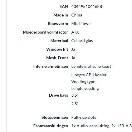
EAN
4044951041688
Made in
China
Bouwvorm
Midi Tower
Moederbord vormfactor
ATX
Materiaal
Gehard glas
Window kit
Ja
Mesh-Front
Ja
Interne afmetingen
Lengte grafische kaart
Hoogte CPU koeler
Voeding type
Lengte voeding
Drive bays
3,5"
2,5"
Slotopeningen
Full-size slots
Frontaansluitingen
1x Audio-aansluiting, 2x USB-A 3