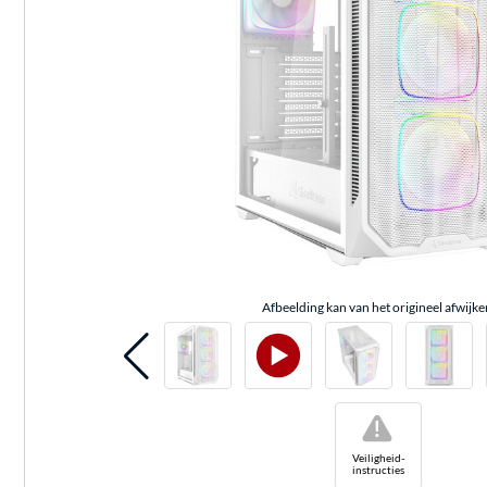
Afbeelding kan van het origineel afwijke
!
Veiligheid-
instructies