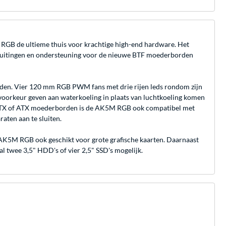
5M RGB de ultieme thuis voor krachtige high-end hardware. Het
ansluitingen en ondersteuning voor de nieuwe BTF moederborden
houden. Vier 120 mm RGB PWM fans met drie rijen leds rondom zijn
e voorkeur geven aan waterkoeling in plaats van luchtkoeling komen
o-ATX of ATX moederborden is de AK5M RGB ook compatibel met
aten aan te sluiten.
AK5M RGB ook geschikt voor grote grafische kaarten. Daarnaast
 twee 3,5" HDD's of vier 2,5" SSD's mogelijk.