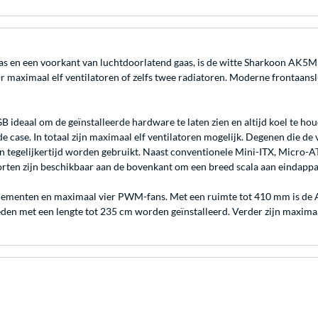
rd glas en een voorkant van luchtdoorlatend gaas, is de witte Sharkoon AK
oor maximaal elf ventilatoren of zelfs twee radiatoren. Moderne fronta
B ideaal om de geïnstalleerde hardware te laten zien en altijd koel te 
e case. In totaal zijn maximaal elf ventilatoren mogelijk. Degenen die d
n tegelijkertijd worden gebruikt. Naast conventionele Mini-ITX, Micr
ten zijn beschikbaar aan de bovenkant om een breed scala aan eindappar
-elementen en maximaal vier PWM-fans. Met een ruimte tot 410 mm is de 
 met een lengte tot 235 cm worden geïnstalleerd. Verder zijn maximaal