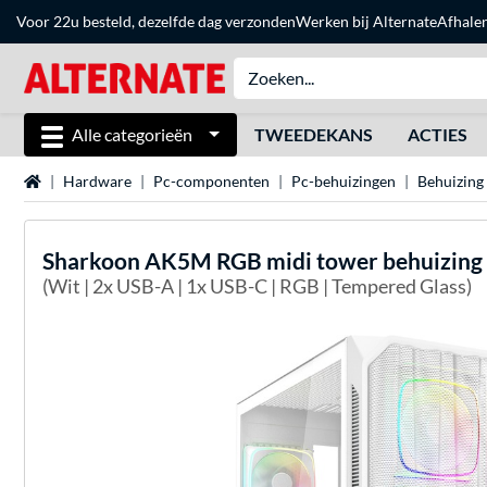
Voor 22u besteld, dezelfde dag verzonden
Werken bij Alternate
Afhale
Alle categorieën
TWEEDEKANS
ACTIES
Home
Hardware
Pc-componenten
Pc-behuizingen
Behuizing
Sharkoon
AK5M RGB midi tower behuizing
(Wit | 2x USB-A | 1x USB-C | RGB | Tempered Glass)