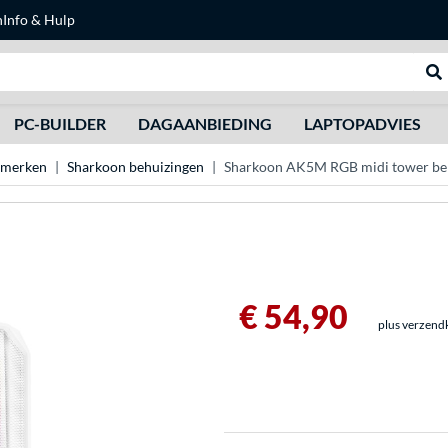
n
Info & Hulp
Zoeken
We
PC-BUILDER
DAGAANBIEDING
LAPTOPADVIES
 merken
Sharkoon behuizingen
Sharkoon AK5M RGB midi tower be
€ 54,90
plus verzend