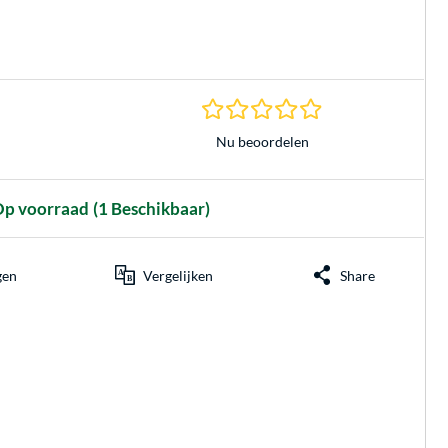
0.0 sterren gebasee
Nu beoordelen
p voorraad
(1 Beschikbaar)
gen
Vergelijken
Share