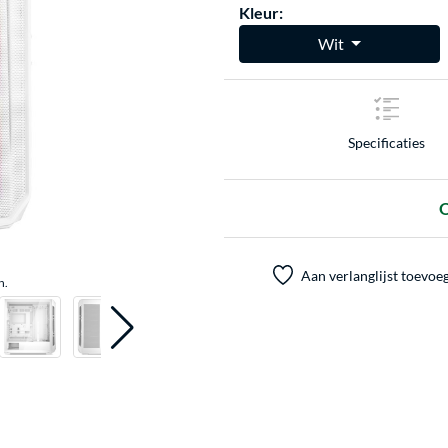
Kleur:
Wit
Specificaties
O
Aan verlanglijst toevoe
n.