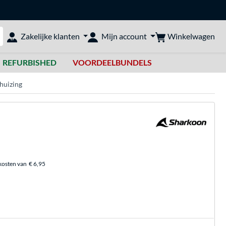
Winkelwagen
Zakelijke klanten
Mijn account
bshop doorzoeken
REFURBISHED
VOORDEELBUNDELS
huizing
kosten van
€ 6,95