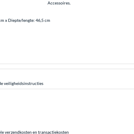
Accessoires.
cm x Diepte/lengte: 46,5 cm
e veiligheidsinstructies
ele
verzendkosten
en
transactiekosten