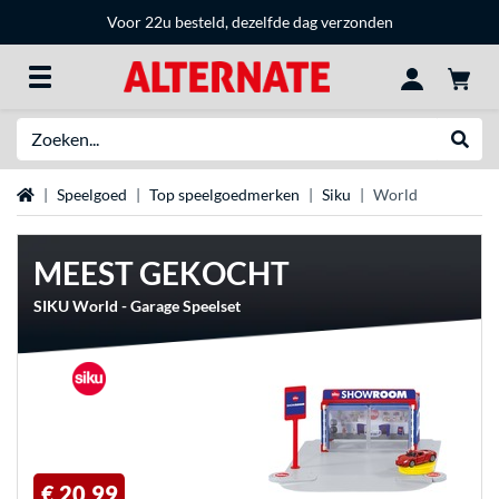
Voor 22u besteld, dezelfde dag verzonden
Zoeken
Websh
Home
Speelgoed
Top speelgoedmerken
Siku
World
MEEST GEKOCHT
SIKU World - Garage Speelset
€ 20,99