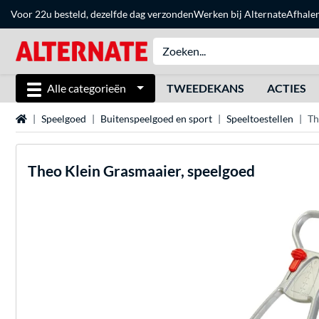
Voor 22u besteld, dezelfde dag verzonden
Werken bij Alternate
Afhale
Alle categorieën
TWEEDEKANS
ACTIES
Home
Speelgoed
Buitenspeelgoed en sport
Speeltoestellen
Th
Theo Klein
Grasmaaier, speelgoed