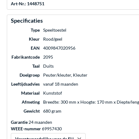
Art-Nr.: 1448751
Specificaties
Type
Speeltoestel
Kleur
Rood/geel
EAN
4009847020956
Fabrikantcode
2095
Taal
Duits
Doelgroep
Peuter/kleuter, Kleuter
Leeftijdsadvies
vanaf 18 maanden
Materiaal
Kunststof
Afmeting
Breedte: 300 mm x Hoogte: 170 mm x Diepte/len
Gewicht
680 gram
Garantie
24 maanden
WEEE-nummer
69957430
Verantwoordelijke voor de EU