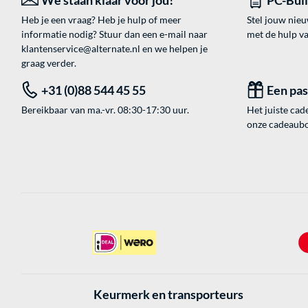
We staan klaar voor jou!
PC-Bui
Heb je een vraag? Heb je hulp of meer
Stel jouw nie
informatie nodig? Stuur dan een e-mail naar
met de hulp v
klantenservice@alternate.nl
en we helpen je
graag verder.
+31 (0)88 544 45 55
Een pa
Bereikbaar van ma.-vr. 08:30-17:30 uur.
Het juiste cade
onze cadeaubon
Keurmerk en transporteurs