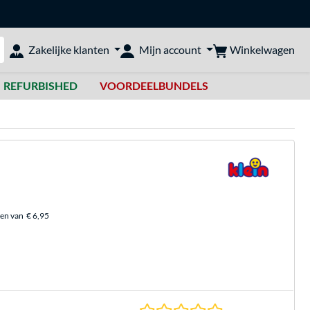
Winkelwagen
Zakelijke klanten
Mijn account
bshop doorzoeken
REFURBISHED
VOORDEELBUNDELS
ten van
€ 6,95
0.0 sterren gebasee