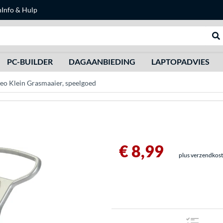
n
Info & Hulp
Zoeken
We
PC-BUILDER
DAGAANBIEDING
LAPTOPADVIES
eo Klein Grasmaaier, speelgoed
€ 8,99
plus verzendkos