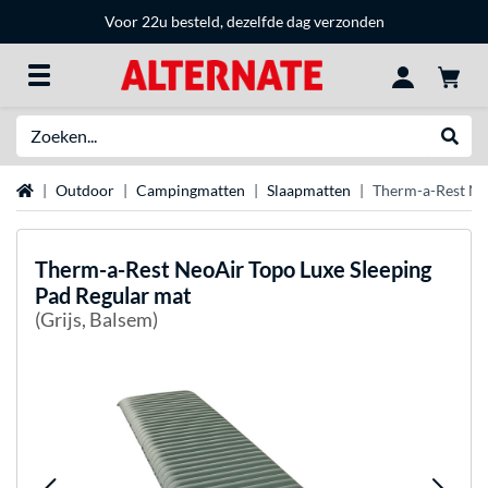
Voor 22u besteld, dezelfde dag verzonden
Zoeken
Websh
Home
Outdoor
Campingmatten
Slaapmatten
Therm-a-Rest Ne
Therm-a-Rest
NeoAir Topo Luxe Sleeping
Pad Regular mat
(Grijs, Balsem)