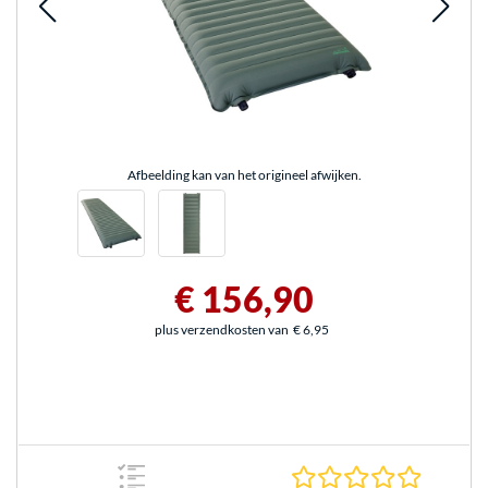
Afbeelding kan van het origineel afwijken.
€ 156,90
plus verzendkosten van
€ 6,95
0.0 sterr