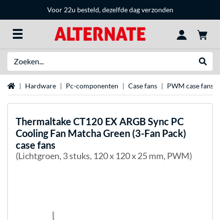
Voor 22u besteld, dezelfde dag verzonden
Zoeken
Websh
Home
Hardware
Pc-componenten
Case fans
PWM case fans
Thermaltake
CT120 EX ARGB Sync PC
Cooling Fan Matcha Green (3-Fan Pack)
case fans
(Lichtgroen, 3 stuks, 120 x 120 x 25 mm, PWM)