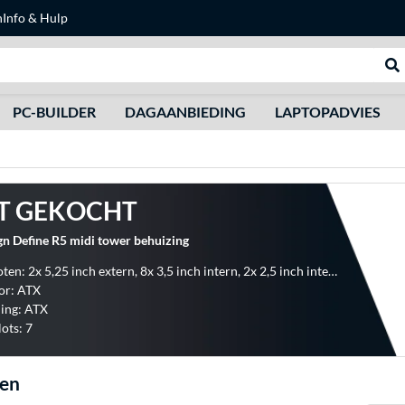
n
Info & Hulp
Zoeken
We
PC-BUILDER
DAGAANBIEDING
LAPTOPADVIES
T GEKOCHT
gn Define R5 midi tower behuizing
Inbouwsloten: 2x 5,25 inch extern, 8x 3,5 inch intern, 2x 2,5 inch intern
or: ATX
ing: ATX
lots: 7
gen