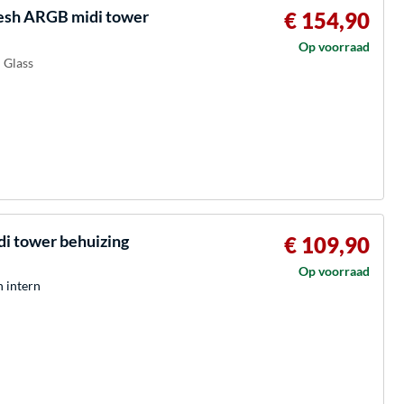
sh ARGB midi tower
€ 154,90
Op voorraad
 Glass
i tower behuizing
€ 109,90
Op voorraad
h intern