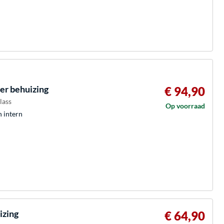
r behuizing
€ 94,90
lass
Op voorraad
h intern
izing
€ 64,90