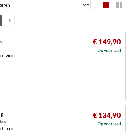
en
g
€ 149,90
Op voorraad
h intern
ng
€ 134,90
lass
Op voorraad
h intern