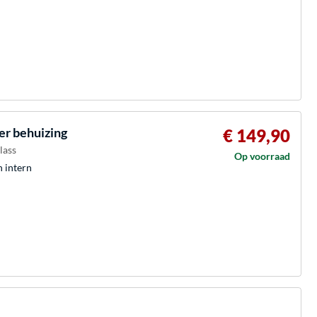
er behuizing
€ 149,90
lass
Op voorraad
h intern