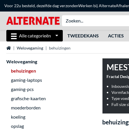
Voor 22u besteld, dezelfde dag verzonden
Werken bij Alternate
Afhale
Alle categorieën
TWEEDEKANS
ACTIES
Home
Welovegaming
behuizingen
Welovegaming
MEES
behuizingen
Fractal Desi
gaming-laptops
gaming-pcs
Vormfact
grafische-kaarten
Type voed
Full size s
moederborden
koeling
behuizin
opslag