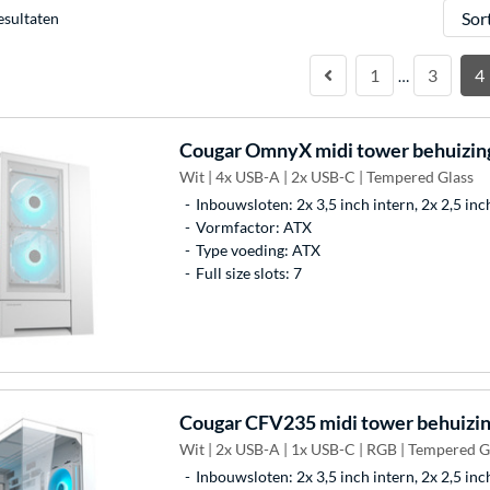
Sorter
esultaten
1
3
4
…
Cougar
OmnyX midi tower behuizin
Wit | 4x USB-A | 2x USB-C | Tempered Glass
Inbouwsloten: 2x 3,5 inch intern, 2x 2,5 inc
Vormfactor: ATX
Type voeding: ATX
Full size slots: 7
Cougar
CFV235 midi tower behuizi
Wit | 2x USB-A | 1x USB-C | RGB | Tempered G
Inbouwsloten: 2x 3,5 inch intern, 2x 2,5 inc