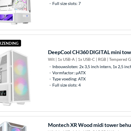
Full size slots: 7
ERZENDING
DeepCool
CH360 DIGITAL mini towe
Wit | 1x USB-A | 1x USB-C | RGB | Tempered G
Inbouwsloten: 2x 3,5 inch intern, 1x 2,5 inc
Vormfactor: µATX
Type voeding: ATX
Full size slots: 4
Montech
XR Wood midi tower behu