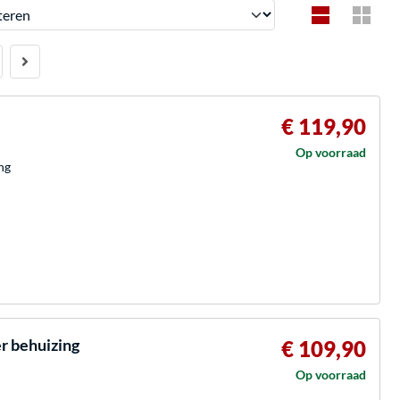
en
€ 119,90
Op voorraad
ng
r behuizing
€ 109,90
Op voorraad