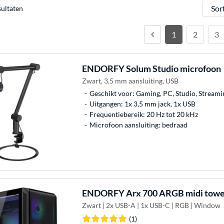
Sorter
sultaten
1
2
3
ENDORFY
Solum Studio microfoon
Zwart, 3,5 mm aansluiting, USB
Geschikt voor: Gaming, PC, Studio, Streami
Uitgangen: 1x 3,5 mm jack, 1x USB
Frequentiebereik: 20 Hz tot 20 kHz
Microfoon aansluiting: bedraad
ENDORFY
Arx 700 ARGB midi towe
Zwart | 2x USB-A | 1x USB-C | RGB | Window
(1)