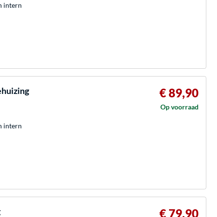
h intern
ehuizing
€ 89,90
Op voorraad
h intern
g
€ 79,90