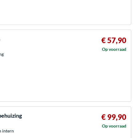
n
€ 57,90
Op voorraad
ng
behuizing
€ 99,90
Op voorraad
h intern