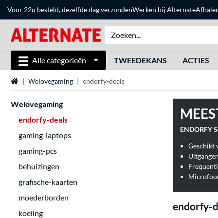
Voor 22u besteld, dezelfde dag verzonden
Werken bij Alternate
Afhale
Alle categorieën
TWEEDEKANS
ACTIES
Home
Welovegaming
endorfy-deals
Welovegaming
MEES
endorfy-deals
ENDORFY So
gaming-laptops
Geschikt 
gaming-pcs
Uitgangen
behuizingen
Frequenti
Microfoon
grafische-kaarten
moederborden
endorfy-d
koeling