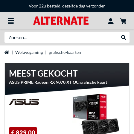
Voor 22u besteld, dezelfde dag verzonden
Zoeken
Websh
Home
Welovegaming
grafische-kaarten
MEEST GEKOCHT
ASUS PRIME Radeon RX 9070 XT OC grafische kaart
€ 829,00