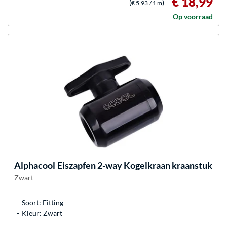
€ 18,99
(
)
€ 5,93
/ 1 m
Op voorraad
Alphacool
Eiszapfen 2-way Kogelkraan kraanstuk
Zwart
Soort: Fitting
Kleur: Zwart