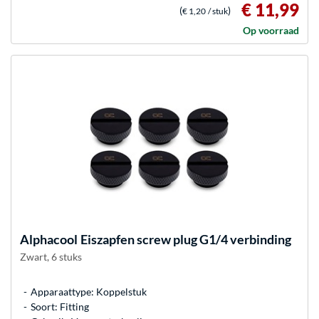
€ 11,99
(
)
€ 1,20
/ stuk
Op voorraad
Alphacool
Eiszapfen screw plug G1/4 verbinding
Zwart, 6 stuks
Apparaattype: Koppelstuk
Soort: Fitting