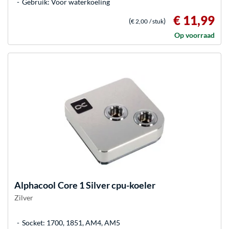
Gebruik: Voor waterkoeling
€ 11,99
(
)
€ 2,00
/ stuk
Op voorraad
Alphacool
Core 1 Silver cpu-koeler
Zilver
Socket: 1700, 1851, AM4, AM5