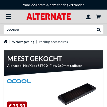
Voor 22u besteld, dezelfde dag verzonden
Zoeken
Websh
Home
Welovegaming
koeling-accessoires
MEEST GEKOCHT
Alphacool NexXxos ST30 X-Flow 360mm radiator
€ 79,90