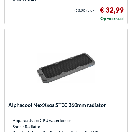
€ 32,99
(
)
€ 5,50
/ stuk
Op voorraad
Alphacool
NexXxos ST30 360mm radiator
Apparaattype: CPU waterkoeler
Soort: Radiator