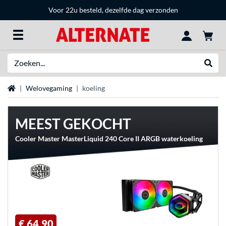
Voor 22u besteld, dezelfde dag verzonden
Zoeken
Websh
Home
Welovegaming
koeling
MEEST GEKOCHT
Cooler Master MasterLiquid 240 Core II ARGB waterkoeling
€ 64,90