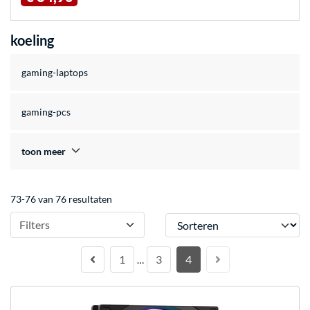
koeling
gaming-laptops
gaming-pcs
toon meer
73-76 van 76 resultaten
Sorteren
Filters
1
3
4
…