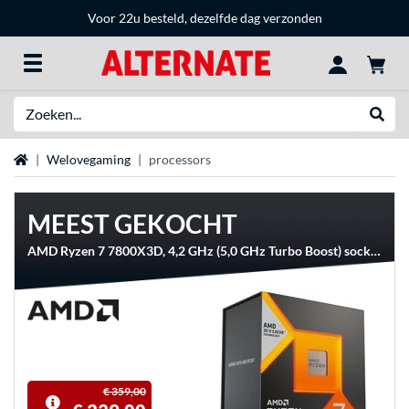
Voor 22u besteld, dezelfde dag verzonden
Zoeken
Websh
Home
Welovegaming
processors
MEEST GEKOCHT
AMD Ryzen 7 7800X3D, 4,2 GHz (5,0 GHz Turbo Boost) socket AM5 processor
€ 359,00