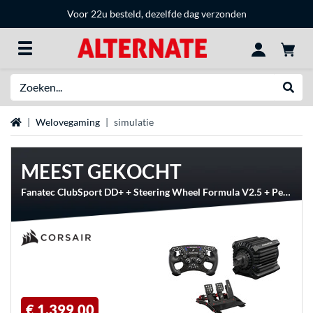
Voor 22u besteld, dezelfde dag verzonden
Zoeken
Websh
Home
Welovegaming
simulatie
MEEST GEKOCHT
Fanatec ClubSport DD+ + Steering Wheel Formula V2.5 + Pedals V3 Bundel
€ 1.399,00