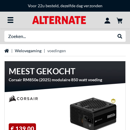
Voor 22u besteld, dezelfde dag verzonden
Zoeken
Websh
Home
Welovegaming
voedingen
MEEST GEKOCHT
Corsair RM850e (2025) modulaire 850 watt voeding
€ 139,00