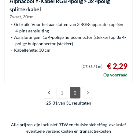
Alphacool
Y-Kabel RGB 4polig > 3x 4polig
splitterkabel
Zwart, 30cm
Gebruik: Voor het aansluiten van 3 RGB-apparaten op één
4-pins aansluiting
Aansluitingen: 1x 4-polige hulpconnector (stekker) op 3x 4-
polige hulpconnector (stekker)
Kabellengte: 30 cm
€ 2,29
(
)
€ 7,63
/ 1 m
Op voorraad
1
2
25-31 van 31 resultaten
Alle prijzen zijn inclusief BTW en thuiskopieheffing, exclusief
eventuele
verzendkosten
en
transactiekosten