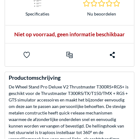
0.0 sterr
Nu beoordelen
Specificaties
Niet op voorraad, geen informatie beschikbaar
Productomschrijving
De Wheel Stand Pro Deluxe V2 Thrustmaster T300RS+RGS+ is
geschikt voor de Thrustmaster T300RS/TX/T150/TMX + RGS +
GTS simulator accessoires en maakt het bijzonder eenvoudig
om deze aan te passen aan persoonlijke behoeften. De stevige
metalen constructie heeft quick-release mechanismen
waarmee de afzonderlijke onderdelen snel en eenvoudig
kunnen worden vervangen of bevestigd. De hellingshoek van
het stuurwiel is traploos instelbaar tot 360° en de
versnellingspook kan voor zowel links- als rechtshandigen