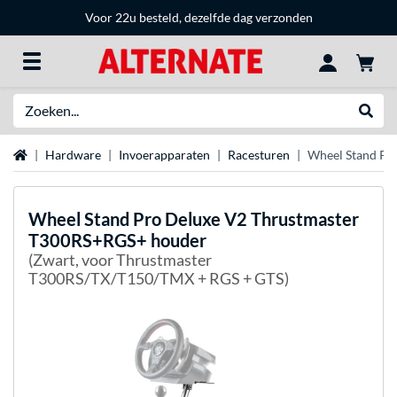
Voor 22u besteld, dezelfde dag verzonden
Zoeken
Websh
Home
Hardware
Invoerapparaten
Racesturen
Wheel Stand Pr
Wheel Stand Pro
Deluxe V2 Thrustmaster
T300RS+RGS+ houder
(Zwart, voor Thrustmaster
T300RS/TX/T150/TMX + RGS + GTS)