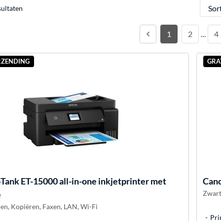
Sorter
sultaten
1
2
4
…
RZENDING
GRA
Tank ET-15000 all-in-one inkjetprinter met
Can
e
Zwart
en, Kopiëren, Faxen, LAN, Wi-Fi
Pri