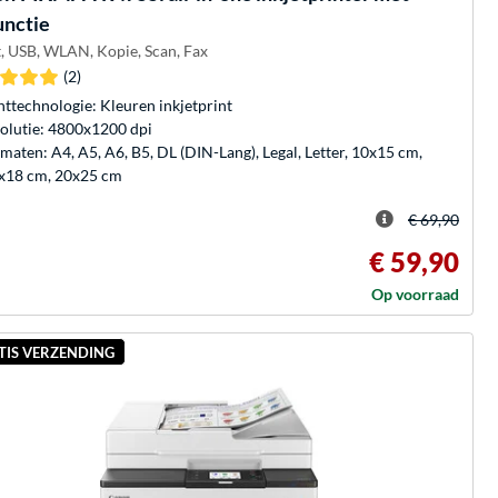
unctie
, USB, WLAN, Kopie, Scan, Fax
(2)
nttechnologie: Kleuren inkjetprint
olutie: 4800x1200 dpi
maten: A4, A5, A6, B5, DL (DIN-Lang), Legal, Letter, 10x15 cm,
x18 cm, 20x25 cm
€ 69,90
€ 59,90
Op voorraad
TIS VERZENDING