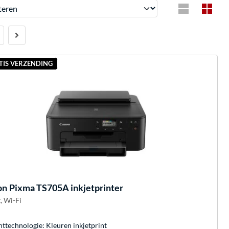
en
TIS VERZENDING
on
Pixma TS705A inkjetprinter
, Wi-Fi
nttechnologie: Kleuren inkjetprint