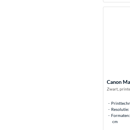
Canon
Max
Zwart, printe
Printtechn
Resolutie
Formaten: 
cm