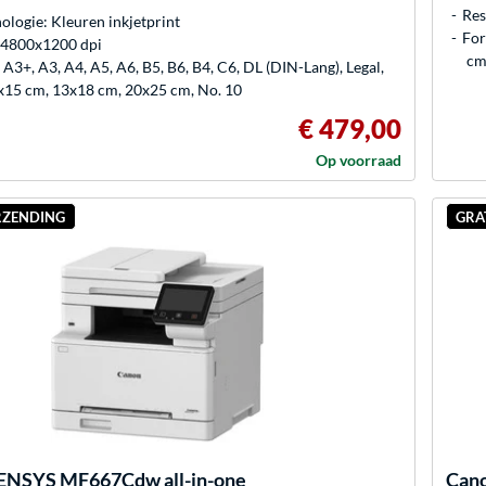
Res
ologie: Kleuren inkjetprint
For
: 4800x1200 dpi
cm
A3+, A3, A4, A5, A6, B5, B6, B4, C6, DL (DIN-Lang), Legal,
0x15 cm, 13x18 cm, 20x25 cm, No. 10
€ 479,00
Op voorraad
RZENDING
GRA
SENSYS MF667Cdw all-in-one
Can