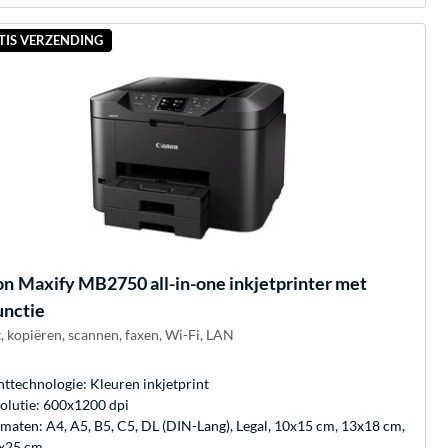
TIS VERZENDING
on
Maxify MB2750 all-in-one inkjetprinter met
unctie
, kopiëren, scannen, faxen, Wi-Fi, LAN
nttechnologie: Kleuren inkjetprint
olutie: 600x1200 dpi
maten: A4, A5, B5, C5, DL (DIN-Lang), Legal, 10x15 cm, 13x18 cm,
x25 cm