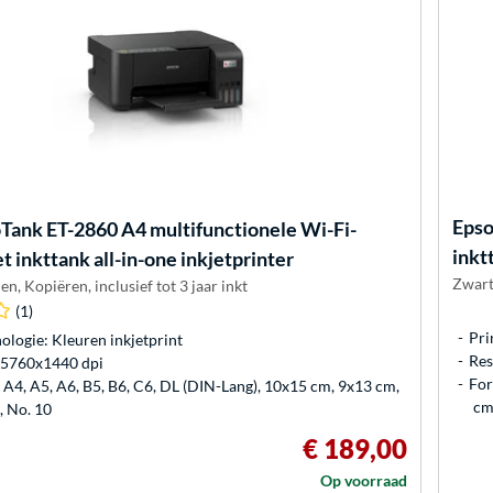
Eps
Tank ET-2860 A4 multifunctionele Wi-Fi-
inkt
t inkttank all-in-one inkjetprinter
Zwart,
n, Kopiëren, inclusief tot 3 jaar inkt
(1)
Pri
ologie: Kleuren inkjetprint
Res
: 5760x1440 dpi
For
A4, A5, A6, B5, B6, C6, DL (DIN-Lang), 10x15 cm, 9x13 cm,
cm
 No. 10
€ 189,00
Op voorraad