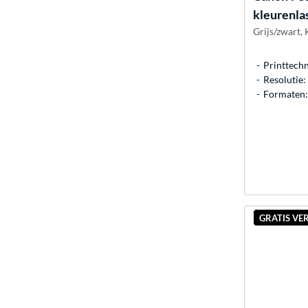
kleurenla
Grijs/zwart,
Printtechn
Resolutie
Formaten: 
GRATIS VE