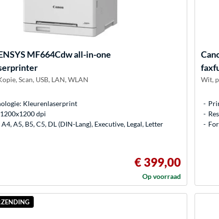
SENSYS MF664Cdw all-in-one
Can
serprinter
faxf
 Kopie, Scan, USB, LAN, WLAN
Wit, p
ologie: Kleurenlaserprint
Pri
: 1200x1200 dpi
Res
A4, A5, B5, C5, DL (DIN-Lang), Executive, Legal, Letter
For
€ 399,00
Op voorraad
RZENDING