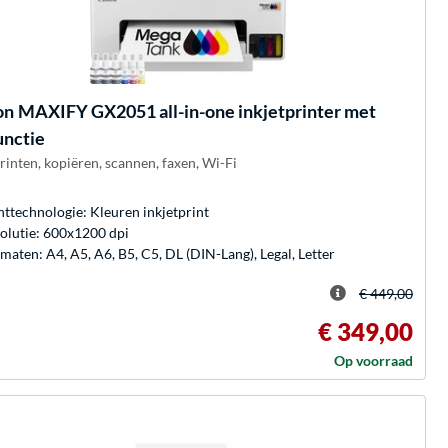
on
MAXIFY GX2051 all-in-one inkjetprinter met
unctie
rinten, kopiëren, scannen, faxen, Wi-Fi
nttechnologie: Kleuren inkjetprint
olutie: 600x1200 dpi
maten: A4, A5, A6, B5, C5, DL (DIN-Lang), Legal, Letter
€ 449,00
€ 349,00
Op voorraad