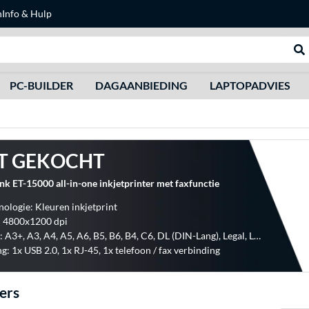
n
Info & Hulp
Zoeken
We
PC-BUILDER
DAGAANBIEDING
LAPTOPADVIES
T GEKOCHT
k ET-15000 all-in-one inkjetprinter met faxfunctie
nologie: Kleuren inkjetprint
: 4800x1200 dpi
Formaten: A3+, A3, A4, A5, A6, B5, B6, B4, C6, DL (DIN-Lang), Legal, Letter, 10x15 cm, 13x18 cm, 20x25 cm, No. 10
g: 1x USB 2.0, 1x RJ-45, 1x telefoon / fax verbinding
ers