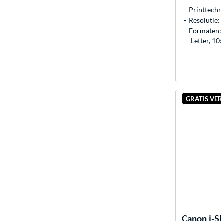
Printtechn
Resolutie
Formaten: 
Letter, 1
GRATIS VE
Canon
i-