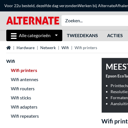
Voor 22u besteld, dezelfde dag verzonden
Werken bij Alternate
Afhale
Alle categorieën
TWEEDEKANS
ACTIES
Home
Hardware
Netwerk
Wifi
Wifi printers
Wifi
MEES
Wifi printers
Epson EcoTan
Wifi antennes
Printtech
Wifi routers
Resolutie
Wifi sticks
Aansluitin
Wifi adapters
Wifi repeaters
Wifi print