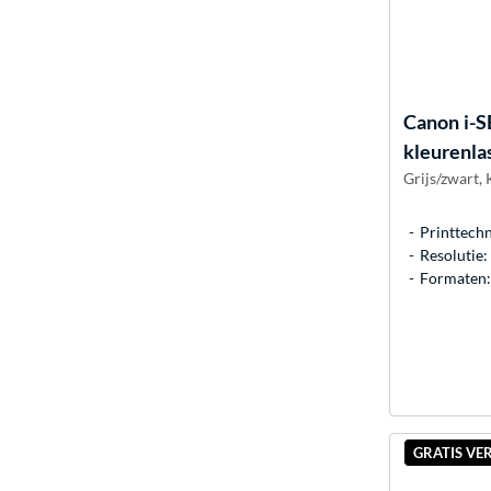
Canon
i-
kleurenla
Grijs/zwart,
Printtechn
Resolutie
Formaten: 
GRATIS VE