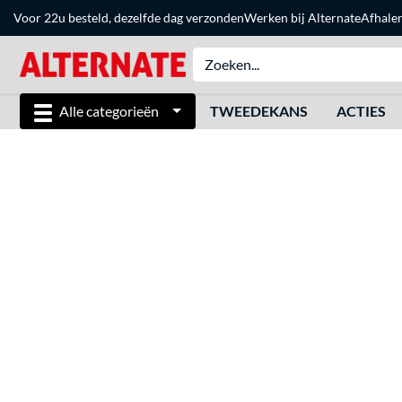
Voor 22u besteld, dezelfde dag verzonden
Werken bij Alternate
Afhale
Alle categorieën
TWEEDEKANS
ACTIES