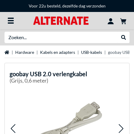
Voor 22u besteld, dezelfde dag verzonden
Zoeken
Websh
Home
Hardware
Kabels en adapters
USB-kabels
goobay USB 2.
goobay
USB 2.0 verlengkabel
(Grijs, 0,6 meter)