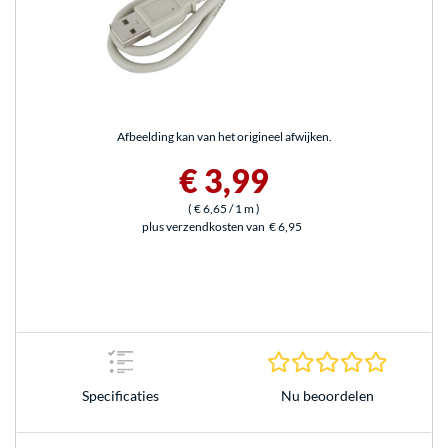
Afbeelding kan van het origineel afwijken.
€ 3,99
(
€ 6,65
/ 1 m
)
plus verzendkosten van
€ 6,95
0.0 sterr
Nu beoordelen
Specificaties