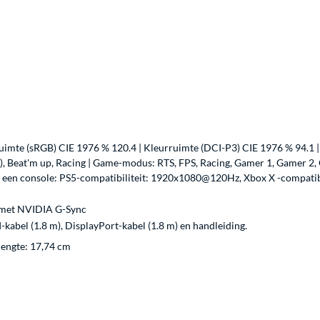
rruimte (sRGB) CIE 1976 % 120.4 | Kleurruimte (DCI-P3) CIE 1976 % 94.1 |
 Beat'm up, Racing | Game-modus: RTS, FPS, Racing, Gamer 1, Gamer 2, O
et een console: PS5-compatibiliteit: 1920x1080@120Hz, Xbox X -compati
l met NVIDIA G-Sync
abel (1.8 m), DisplayPort-kabel (1.8 m) en handleiding.
lengte: 17,74 cm