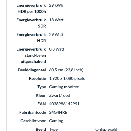
Energieverbruik
29 kWh
HDR per 1000h
Energieverbruik
18 Watt
SDR
Energieverbruik
29 Watt
HDR
Energieverbruik
0,3 Watt
stand-by en
uitgeschakeld
Beelddiagonaal
60,5 cm (23,8 inch)
Resolutie
1.920 x 1.080 pixels
Type
Gaming monitor
Kleur
Zwart/rood
EAN
4038986142991
Fabrikantcode
24G4HRE
Geschikt voor
Gaming
Beeld
Type
Ontspiegeld