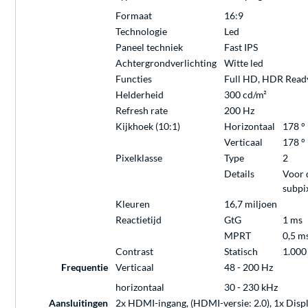
Formaat
16:9
Technologie
Led
Paneel techniek
Fast IPS
Achtergrondverlichting
Witte led
Functies
Full HD, HDR Read
Helderheid
300 cd/m²
Refresh rate
200 Hz
Kijkhoek (10:1)
Horizontaal
178 °
Verticaal
178 °
Pixelklasse
Type
2
Details
Voor d
subpi
Kleuren
16,7 miljoen
Reactietijd
GtG
1 ms
MPRT
0,5 m
Contrast
Statisch
1.000
Frequentie
Verticaal
48 - 200 Hz
horizontaal
30 - 230 kHz
Aansluitingen
2x HDMI-ingang, (HDMI-versie: 2.0), 1x Displ