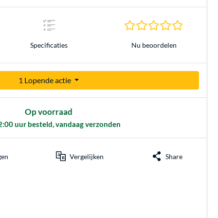
0.0 sterren
Nu beoordelen
Specificaties
1 Lopende actie
Op voorraad
2:00 uur besteld, vandaag verzonden
gen
Vergelijken
Share