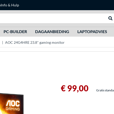
n
Info & Hulp
Zoeken
We
PC-BUILDER
DAGAANBIEDING
LAPTOPADVIES
AOC 24G4HRE 23.8" gaming monitor
€ 99,00
Gratis stand