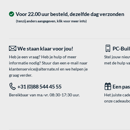
Voor 22.00 uur besteld, dezelfde dag verzonden
(tenzij anders aangegeven, klik voor meer info)
We staan klaar voor jou!
PC-Bui
Heb je een vraag? Heb je hulp of meer
Stel jouw nie
informatie nodig? Stuur dan een e-mail naar
met de hulp v
klantenservice@alternate.nl
en we helpen je
graag verder.
+31 (0)88 544 45 55
Een pa
Bereikbaar van ma.-vr. 08:30-17:30 uur.
Het juiste cade
onze cadeaubon