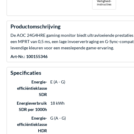
Veiligheid-
instructies
Productomschrijving
De AOC 24G4HRE gaming monitor biedt ultravloeiende prestaties me
een MPRT van 0,5 ms, een lage invoervertraging en G-Sync-compati
levendige kleuren voor een meeslepende game-ervaring.
Art-Nr.: 100155346
Specificaties
Energie-
E (A - G)
efficiëntieklasse
SDR
Energieverbruik
18 kWh
SDR per 1000h
Energie-
G (A - G)
efficiëntieklasse
HDR