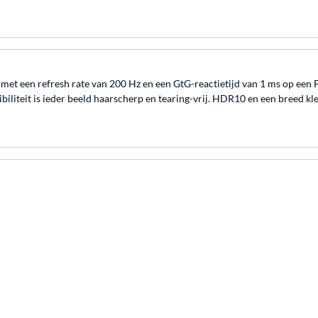
t een refresh rate van 200 Hz en een GtG-reactietijd van 1 ms op een F
biliteit is ieder beeld haarscherp en tearing-vrij. HDR10 en een bree