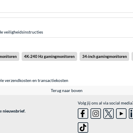
e veiligheidsinstructies
monitoren
4K‑240 Hz gamingmonitoren
34‑inch gamingmonitoren
ele
verzendkosten
en
transactiekosten
Terug naar boven
Volg jij ons al via social media
ve
nieuwsbrief
.