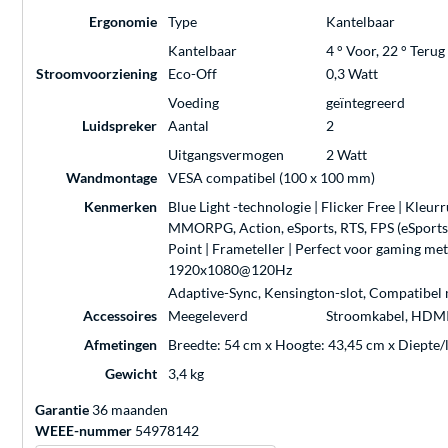
Ergonomie
Type
Kantelbaar
Kantelbaar
4 ° Voor, 22 ° Terug
Stroomvoorziening
Eco-Off
0,3 Watt
Voeding
geïntegreerd
Luidspreker
Aantal
2
Uitgangsvermogen
2 Watt
Wandmontage
VESA compatibel (100 x 100 mm)
Kenmerken
Blue Light -technologie | Flicker Free | Kleu
MMORPG, Action, eSports, RTS, FPS (eSports),
Point | Frameteller | Perfect voor gaming m
1920x1080@120Hz
Adaptive-Sync, Kensington-slot, Compatibe
Accessoires
Meegeleverd
Stroomkabel, HDMI-k
Afmetingen
Breedte: 54 cm x Hoogte: 43,45 cm x Diepte/
Gewicht
3,4 kg
Garantie
36 maanden
WEEE-nummer
54978142