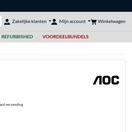
Winkelwagen
Zakelijke klanten
Mijn account
bshop doorzoeken
REFURBISHED
VOORDEELBUNDELS
aard verzending