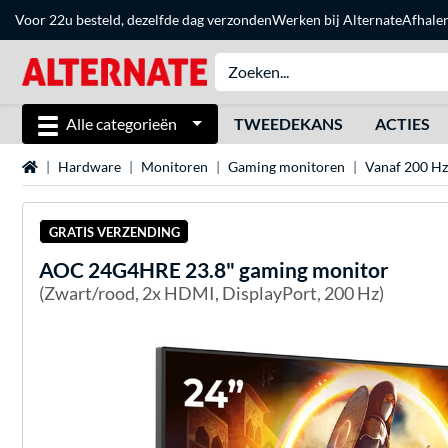
Voor 22u besteld, dezelfde dag verzonden
Werken bij Alternate
Afhale
Alle categorieën
TWEEDEKANS
ACTIES
Home
Hardware
Monitoren
Gaming monitoren
Vanaf 200 Hz
GRATIS VERZENDING
AOC
24G4HRE 23.8" gaming monitor
(Zwart/rood, 2x HDMI, DisplayPort, 200 Hz)