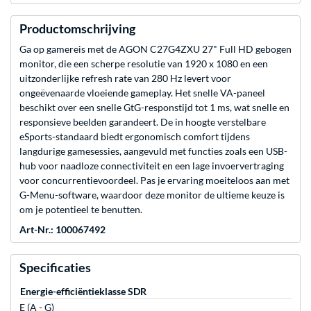
Productomschrijving
Ga op gamereis met de AGON C27G4ZXU 27" Full HD gebogen
monitor, die een scherpe resolutie van 1920 x 1080 en een
uitzonderlijke refresh rate van 280 Hz levert voor
ongeëvenaarde vloeiende gameplay. Het snelle VA-paneel
beschikt over een snelle GtG-responstijd tot 1 ms, wat snelle en
responsieve beelden garandeert. De in hoogte verstelbare
eSports-standaard biedt ergonomisch comfort tijdens
langdurige gamesessies, aangevuld met functies zoals een USB-
hub voor naadloze connectiviteit en een lage invoervertraging
voor concurrentievoordeel. Pas je ervaring moeiteloos aan met
G-Menu-software, waardoor deze monitor de ultieme keuze is
om je potentieel te benutten.
Art-Nr.: 100067492
Specificaties
Energie-efficiëntieklasse SDR
E (A - G)