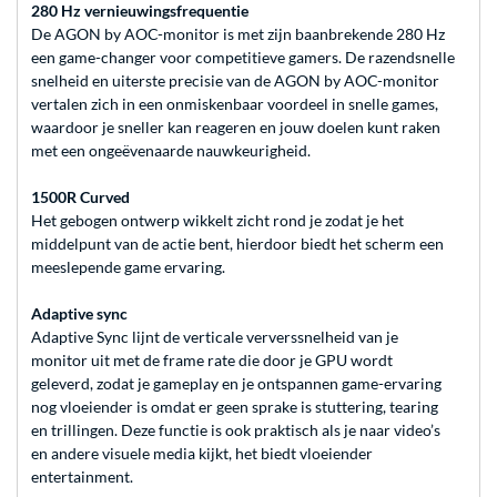
280 Hz vernieuwingsfrequentie
De AGON by AOC-monitor is met zijn baanbrekende 280 Hz
een game-changer voor competitieve gamers. De razendsnelle
snelheid en uiterste precisie van de AGON by AOC-monitor
vertalen zich in een onmiskenbaar voordeel in snelle games,
waardoor je sneller kan reageren en jouw doelen kunt raken
met een ongeëvenaarde nauwkeurigheid.
1500R Curved
Het gebogen ontwerp wikkelt zicht rond je zodat je het
middelpunt van de actie bent, hierdoor biedt het scherm een
meeslepende game ervaring.
Adaptive sync
Adaptive Sync lijnt de verticale ververssnelheid van je
monitor uit met de frame rate die door je GPU wordt
geleverd, zodat je gameplay en je ontspannen game-ervaring
nog vloeiender is omdat er geen sprake is stuttering, tearing
en trillingen. Deze functie is ook praktisch als je naar video’s
en andere visuele media kijkt, het biedt vloeiender
entertainment.