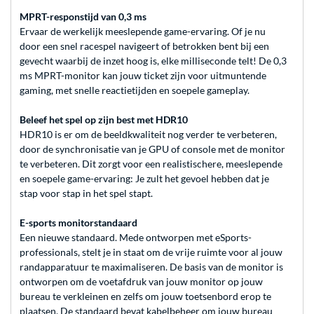
MPRT-responstijd van 0,3 ms
Ervaar de werkelijk meeslepende game-ervaring. Of je nu
door een snel racespel navigeert of betrokken bent bij een
gevecht waarbij de inzet hoog is, elke milliseconde telt! De 0,3
ms MPRT-monitor kan jouw ticket zijn voor uitmuntende
gaming, met snelle reactietijden en soepele gameplay.
Beleef het spel op zijn best met HDR10
HDR10 is er om de beeldkwaliteit nog verder te verbeteren,
door de synchronisatie van je GPU of console met de monitor
te verbeteren. Dit zorgt voor een realistischere, meeslepende
en soepele game-ervaring: Je zult het gevoel hebben dat je
stap voor stap in het spel stapt.
E-sports monitorstandaard
Een nieuwe standaard. Mede ontworpen met eSports-
professionals, stelt je in staat om de vrije ruimte voor al jouw
randapparatuur te maximaliseren. De basis van de monitor is
ontworpen om de voetafdruk van jouw monitor op jouw
bureau te verkleinen en zelfs om jouw toetsenbord erop te
plaatsen. De standaard bevat kabelbeheer om jouw bureau