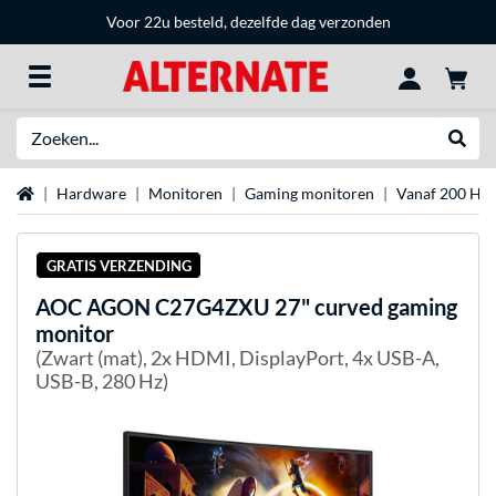
Voor 22u besteld, dezelfde dag verzonden
Zoeken
Websh
Home
Hardware
Monitoren
Gaming monitoren
Vanaf 200 Hz
GRATIS VERZENDING
AOC
AGON C27G4ZXU 27" curved gaming
monitor
(Zwart (mat), 2x HDMI, DisplayPort, 4x USB-A,
USB-B, 280 Hz)