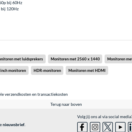
60p bij 60Hz
 bij 120Hz
nitoren met luidsprekers
Monitoren met 2560 x 1440
Monitoren me
 inch monitoren
HDR‑monitoren
Monitoren met HDMI
ele
verzendkosten
en
transactiekosten
Terug naar boven
Volg jij ons al via social media
ve
nieuwsbrief
.