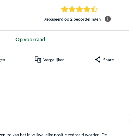
4.5 sterren gebasee
gebaseerd op 2 beoordelingen
Op voorraad
gen
Vergelijken
Share
 zo kan het in vrijwel elke positie gedraaid worden. De