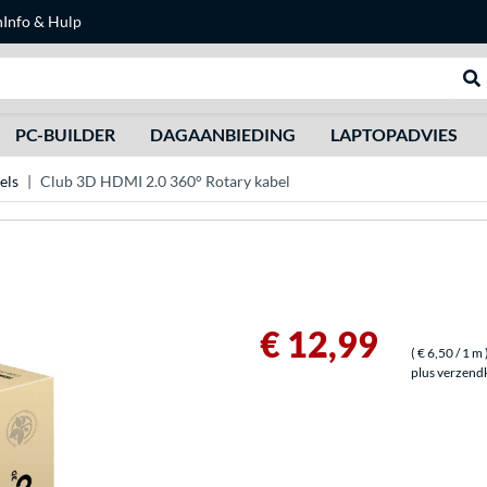
n
Info & Hulp
Zoeken
We
PC-BUILDER
DAGAANBIEDING
LAPTOPADVIES
els
Club 3D HDMI 2.0 360° Rotary kabel
€ 12,99
(
€ 6,50
/ 1 m
plus verzend