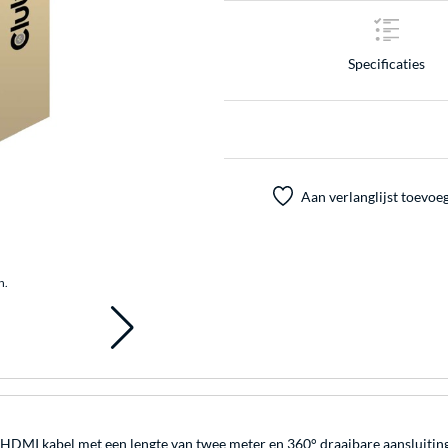
Specificaties
Aan verlanglijst toevoe
n.
I kabel met een lengte van twee meter en 360° draaibare aansluitingen,