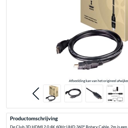
Afbeelding kan van het origineel afwijke
Productomschrijving
De Club 3D HDMI 2.0 4K 60Hz UHD 360° Rotary Cable, 2m is een HDM