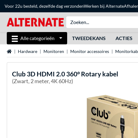
Voor 22u besteld, dezelfde dag verzonden
Werken bij Alternate
Afhale
Alle categorieën
TWEEDEKANS
ACTIES
Home
Hardware
Monitoren
Monitor accessoires
Monitorkab
Club 3D
HDMI 2.0 360° Rotary kabel
(Zwart, 2 meter, 4K 60Hz)