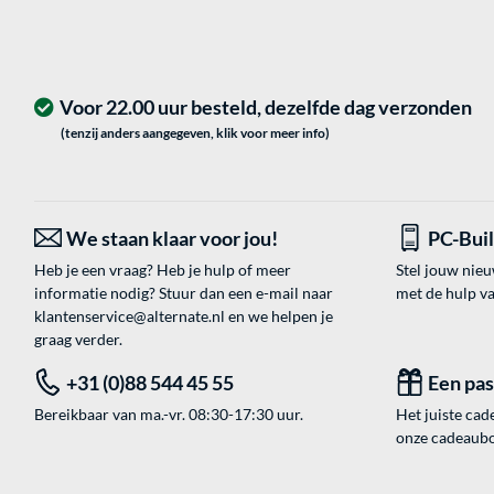
Voor 22.00 uur besteld, dezelfde dag verzonden
(tenzij anders aangegeven, klik voor meer info)
We staan klaar voor jou!
PC-Bui
Heb je een vraag? Heb je hulp of meer
Stel jouw nie
informatie nodig? Stuur dan een e-mail naar
met de hulp v
klantenservice@alternate.nl
en we helpen je
graag verder.
+31 (0)88 544 45 55
Een pa
Bereikbaar van ma.-vr. 08:30-17:30 uur.
Het juiste cade
onze cadeaubon