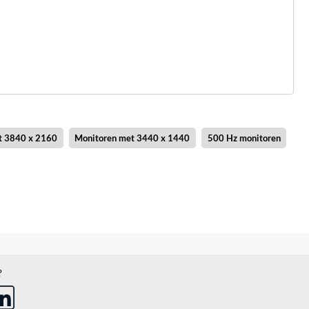
t 3840 x 2160
Monitoren met 3440 x 1440
500 Hz monitoren
?