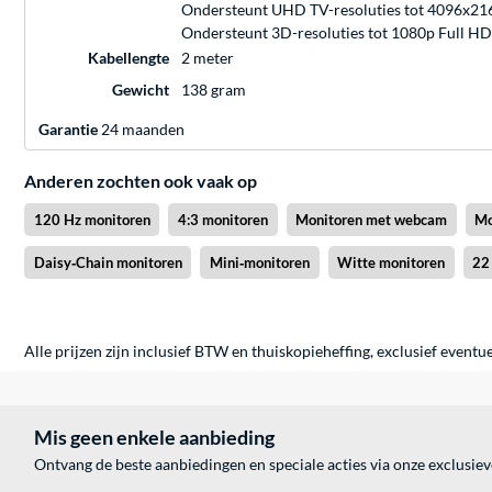
Ondersteunt UHD TV-resoluties tot 4096x21
Ondersteunt 3D-resoluties tot 1080p Full HD
Kabellengte
2 meter
Gewicht
138 gram
Garantie
24 maanden
Anderen zochten ook vaak op
120 Hz monitoren
4:3 monitoren
Monitoren met webcam
Mo
Daisy‑Chain monitoren
Mini‑monitoren
Witte monitoren
22
Alle prijzen zijn inclusief BTW en thuiskopieheffing, exclusief eventu
Mis geen enkele aanbieding
Ontvang de beste aanbiedingen en speciale acties via onze exclusie