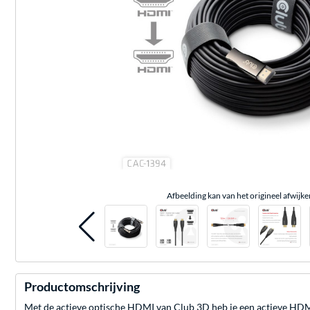
Afbeelding kan van het origineel afwijke
Productomschrijving
Met de actieve optische HDMI van Club 3D heb je een actieve HDM