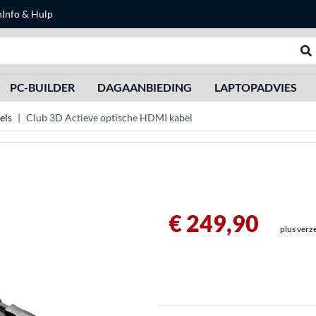
n
Info & Hulp
Zoeken
We
PC-BUILDER
DAGAANBIEDING
LAPTOPADVIES
els
Club 3D Actieve optische HDMI kabel
€ 249,90
plus verz