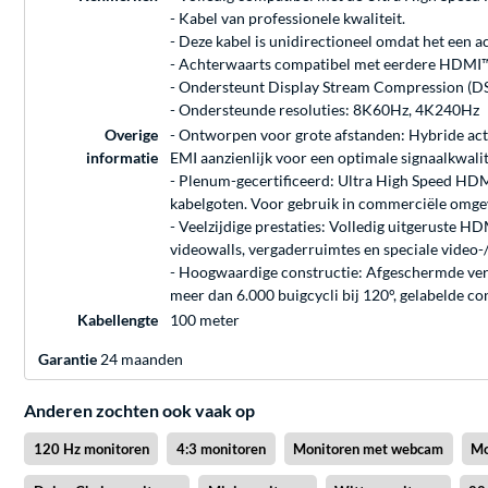
- Kabel van professionele kwaliteit.
- Deze kabel is unidirectioneel omdat het een ac
- Achterwaarts compatibel met eerdere HDMI™
- Ondersteunt Display Stream Compression (DS
- Ondersteunde resoluties: 8K60Hz, 4K240Hz
Overige
- Ontworpen voor grote afstanden: Hybride act
informatie
EMI aanzienlijk voor een optimale signaalkwalit
- Plenum-gecertificeerd: Ultra High Speed HDMI
kabelgoten. Voor gebruik in commerciële omg
- Veelzijdige prestaties: Volledig uitgeruste
videowalls, vergaderruimtes en speciale video-
- Hoogwaardige constructie: Afgeschermde verg
meer dan 6.000 buigcycli bij 120°, gelabelde co
Kabellengte
100 meter
Garantie
24 maanden
Anderen zochten ook vaak op
120 Hz monitoren
4:3 monitoren
Monitoren met webcam
Mo