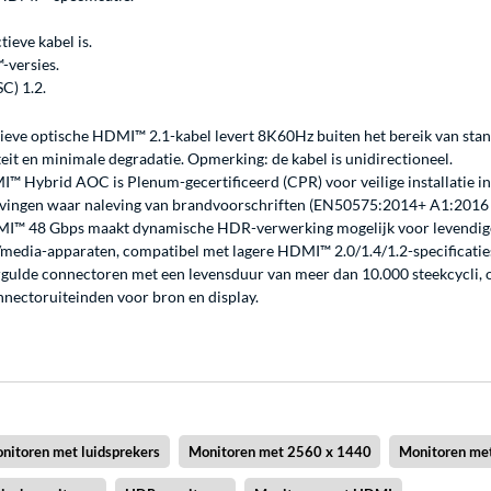
tieve kabel is.
-versies.
C) 1.2.
ieve optische HDMI™ 2.1-kabel levert 8K60Hz buiten het bereik van sta
eit en minimale degradatie. Opmerking: de kabel is unidirectioneel.
™ Hybrid AOC is Plenum-gecertificeerd (CPR) voor veilige installatie in 
evingen waar naleving van brandvoorschriften (EN50575:2014+ A1:2016
 HDMI™ 48 Gbps maakt dynamische HDR-verwerking mogelijk voor levendige 
/media-apparaten, compatibel met lagere HDMI™ 2.0/1.4/1.2-specificatie
ulde connectoren met een levensduur van meer dan 10.000 steekcycli, opt
nnectoruiteinden voor bron en display.
nitoren met luidsprekers
Monitoren met 2560 x 1440
Monitoren me