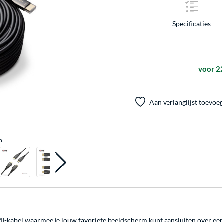
Specificaties
voor 2
Aan verlanglijst toevoe
n.
I-kabel waarmee je jouw favoriete beeldscherm kunt aansluiten over een