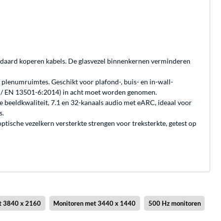
ndaard koperen kabels. De glasvezel binnenkernen verminderen
plenumruimtes. Geschikt voor plafond-, buis- en in-wall-
 / EN 13501-6:2014) in acht moet worden genomen.
beeldkwaliteit, 7.1 en 32-kanaals audio met eARC, ideaal voor
s.
ische vezelkern versterkte strengen voor treksterkte, getest op
t 3840 x 2160
Monitoren met 3440 x 1440
500 Hz monitoren