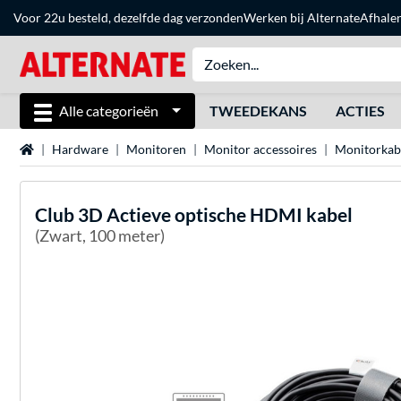
Voor 22u besteld, dezelfde dag verzonden
Werken bij Alternate
Afhale
Alle categorieën
TWEEDEKANS
ACTIES
Home
Hardware
Monitoren
Monitor accessoires
Monitorkab
Club 3D
Actieve optische HDMI kabel
(Zwart, 100 meter)