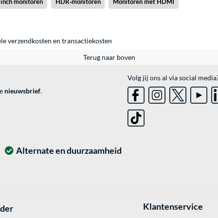
 inch monitoren
HDR‑monitoren
Monitoren met HDMI
ele
verzendkosten
en
transactiekosten
Terug naar boven
Volg jij ons al via social media
ve
nieuwsbrief
.
Alternate en duurzaamheid
Klantenservice
lder