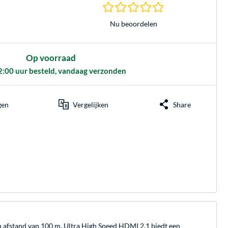
0.0 sterren gebasee
Nu beoordelen
Op voorraad
2:00 uur besteld, vandaag verzonden
gen
Vergelijken
Share
 afstand van 100 m. Ultra High Speed HDMI 2.1 biedt een