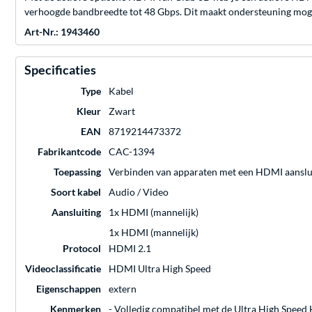
verhoogde bandbreedte tot 48 Gbps. Dit maakt ondersteuning mogeli
Art-Nr.: 1943460
Specificaties
Type
Kabel
Kleur
Zwart
EAN
8719214473372
Fabrikantcode
CAC-1394
Toepassing
Verbinden van apparaten met een HDMI aanslu
Soort kabel
Audio / Video
Aansluiting
1x HDMI (mannelijk)
1x HDMI (mannelijk)
Protocol
HDMI 2.1
Videoclassificatie
HDMI Ultra High Speed
Eigenschappen
extern
Kenmerken
- Volledig compatibel met de Ultra High Speed