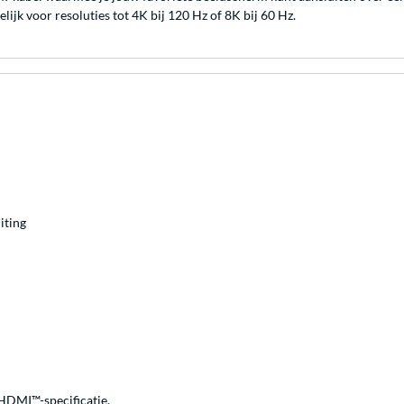
jk voor resoluties tot 4K bij 120 Hz of 8K bij 60 Hz.
iting
 HDMI™-specificatie.