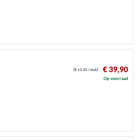
€ 39,90
(
)
€ 13,30
/ stuk
Op voorraad