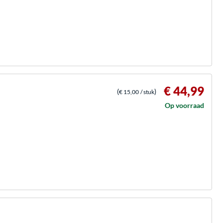
€ 44,99
(
)
€ 15,00
/ stuk
Op voorraad