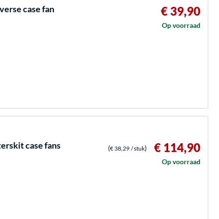
erse case fan
€ 39,90
Op voorraad
rskit case fans
€ 114,90
(
)
€ 38,29
/ stuk
Op voorraad