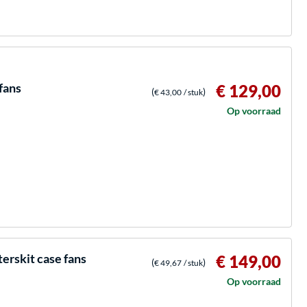
fans
€ 129,00
(
)
€ 43,00
/ stuk
Op voorraad
rskit case fans
€ 149,00
(
)
€ 49,67
/ stuk
Op voorraad