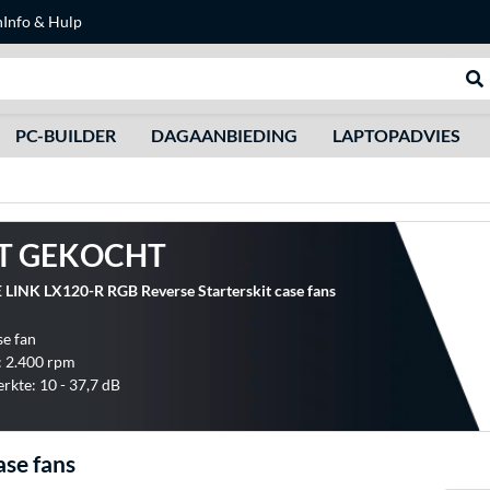
n
Info & Hulp
Zoeken
We
PC-BUILDER
DAGAANBIEDING
LAPTOPADVIES
T GEKOCHT
 LINK LX120-R RGB Reverse Starterskit case fans
se fan
: 2.400 rpm
erkte: 10 - 37,7 dB
ase fans