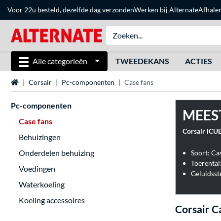
Voor 22u besteld, dezelfde dag verzonden
Werken bij Alternate
Afhale
Alle categorieën
TWEEDEKANS
ACTIES
Home
Corsair
Pc-componenten
Case fans
Pc-componenten
MEES
Case fans
Corsair iCUE
Behuizingen
Onderdelen behuizing
Soort: Ca
Toerental
Voedingen
Geluidsst
Waterkoeling
Koeling accessoires
Corsair C