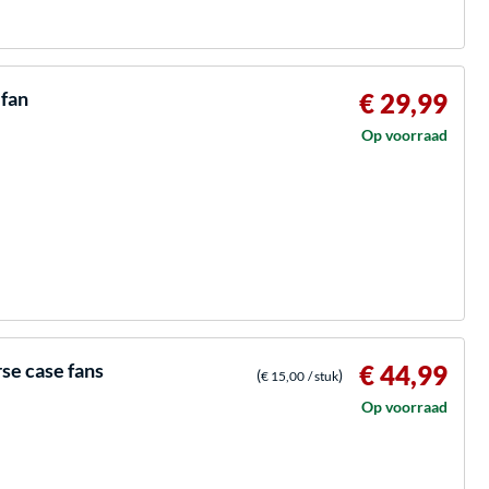
fan
€ 29,99
Op voorraad
e case fans
€ 44,99
(
)
€ 15,00
/ stuk
Op voorraad