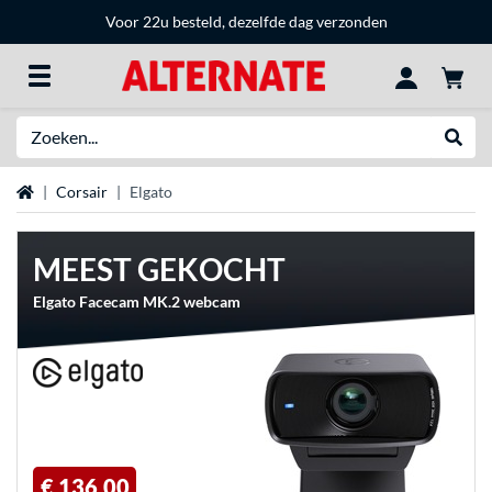
Voor 22u besteld, dezelfde dag verzonden
Zoeken
Websh
Home
Corsair
Elgato
MEEST GEKOCHT
Elgato Facecam MK.2 webcam
€ 136,00