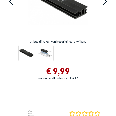
Afbeelding kan van het origineel afwijken.
€ 9,99
plus verzendkosten van
€ 6,95
0.0 sterr