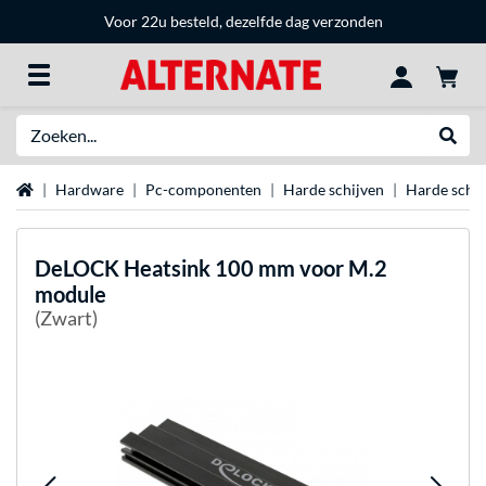
Voor 22u besteld, dezelfde dag verzonden
Zoeken
Websh
Home
Hardware
Pc-componenten
Harde schijven
Harde schij
DeLOCK
Heatsink 100 mm voor M.2
module
(Zwart)