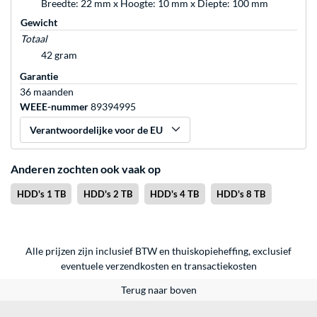
Breedte: 22 mm x Hoogte: 10 mm x Diepte: 100 mm
Gewicht
Totaal
42 gram
Garantie
36 maanden
WEEE-nummer
89394995
Verantwoordelijke voor de EU
Anderen zochten ook vaak op
HDD's 1 TB
HDD's 2 TB
HDD's 4 TB
HDD's 8 TB
Alle prijzen zijn inclusief BTW en thuiskopieheffing, exclusief
eventuele
verzendkosten
en
transactiekosten
Terug naar boven