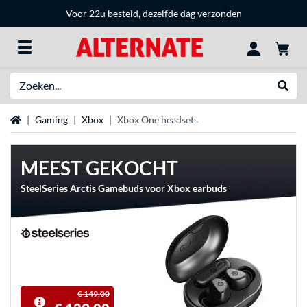
Voor 22u besteld, dezelfde dag verzonden
Zoeken
Websh
Home
Gaming
Xbox
Xbox One headsets
MEEST GEKOCHT
SteelSeries Arctis Gamebuds voor Xbox earbuds
€ 149,00