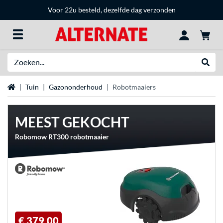
Voor 22u besteld, dezelfde dag verzonden
Zoeken
Websh
Home
Tuin
Gazononderhoud
Robotmaaiers
MEEST GEKOCHT
Robomow RT300 robotmaaier
€ 379,00