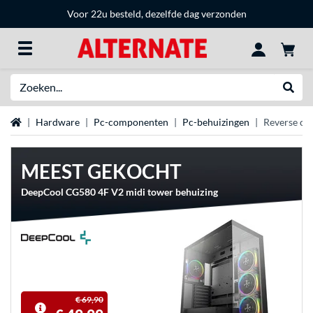
Voor 22u besteld, dezelfde dag verzonden
Zoeken
Websh
Home
Hardware
Pc-componenten
Pc-behuizingen
Reverse co
MEEST GEKOCHT
DeepCool CG580 4F V2 midi tower behuizing
€ 69,90