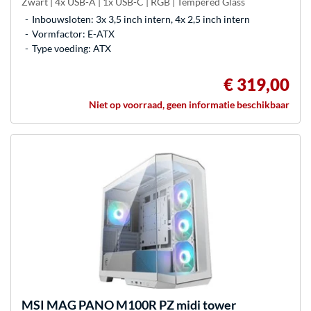
Zwart | 4x USB-A | 1x USB-C | RGB | Tempered Glass
Inbouwsloten: 3x 3,5 inch intern, 4x 2,5 inch intern
Vormfactor: E-ATX
Type voeding: ATX
€ 319,00
Niet op voorraad, geen informatie beschikbaar
MSI
MAG PANO M100R PZ midi tower