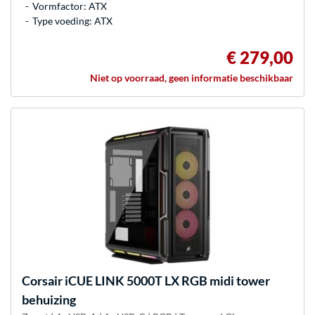
Vormfactor: ATX
Type voeding: ATX
€ 279,00
Niet op voorraad, geen informatie beschikbaar
Corsair
iCUE LINK 5000T LX RGB midi tower
behuizing