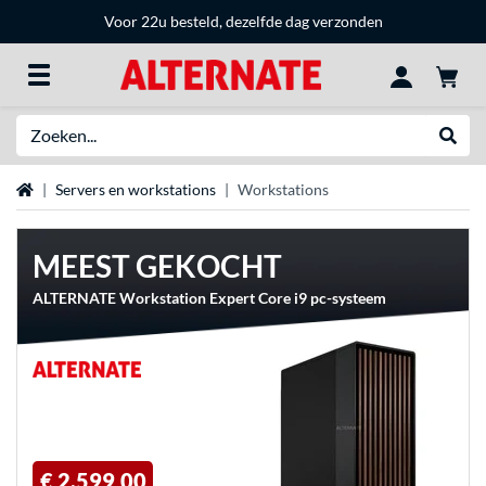
Voor 22u besteld, dezelfde dag verzonden
Zoeken
Websh
Home
Servers en workstations
Workstations
MEEST GEKOCHT
ALTERNATE Workstation Expert Core i9 pc-systeem
€ 2.599,00