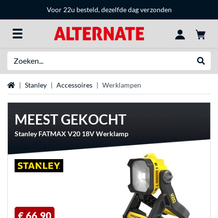
Voor 22u besteld, dezelfde dag verzonden
Zoeken
Websh
Home
Stanley
Accessoires
Werklampen
MEEST GEKOCHT
Stanley FATMAX V20 18V Werklamp
€ 66,90