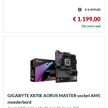
€ 1.499,00
€ 1.199,00
Op voorraad
GIGABYTE
X870E AORUS MASTER socket AM5
moederbord
Zwart, RAID, 5 Gb-LAN, Wi-Fi 7, BT, Sound, ATX