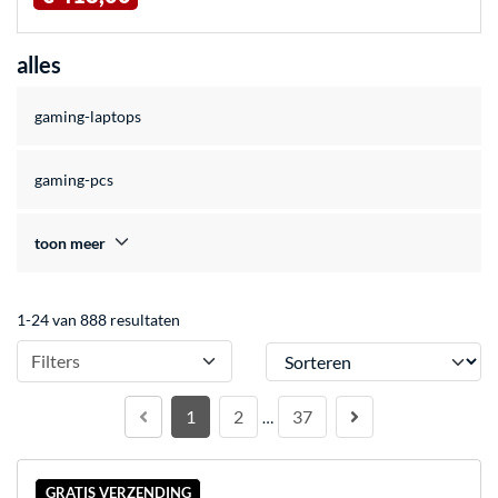
alles
gaming-laptops
gaming-pcs
toon meer
1-24 van 888 resultaten
Sorteren
Filters
1
2
37
…
GRATIS VERZENDING