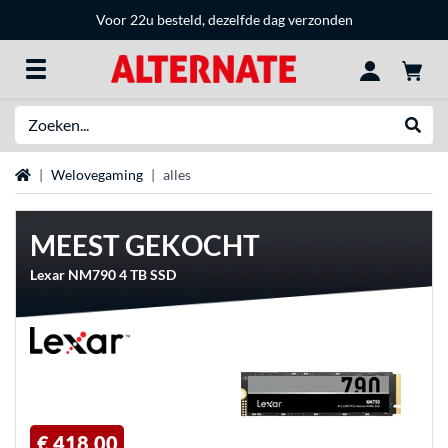
Voor 22u besteld, dezelfde dag verzonden
Zoeken
Websh
Home
Welovegaming
alles
MEEST GEKOCHT
Lexar NM790 4 TB SSD
€ 418,00