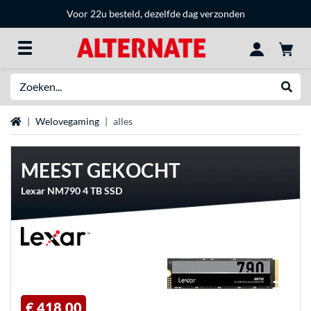
Voor 22u besteld, dezelfde dag verzonden
Zoeken
Websh
Home
Welovegaming
alles
MEEST GEKOCHT
Lexar NM790 4 TB SSD
€ 418,00