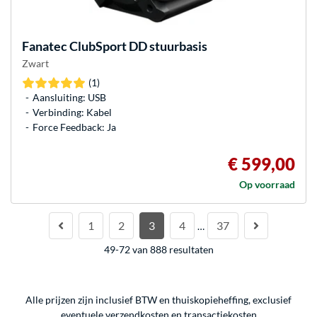
Fanatec
ClubSport DD stuurbasis
Zwart
(1)
Aansluiting: USB
Verbinding: Kabel
Force Feedback: Ja
€ 599,00
Op voorraad
1
2
3
4
37
…
49-72 van 888 resultaten
Alle prijzen zijn inclusief BTW en thuiskopieheffing, exclusief
eventuele
verzendkosten
en
transactiekosten