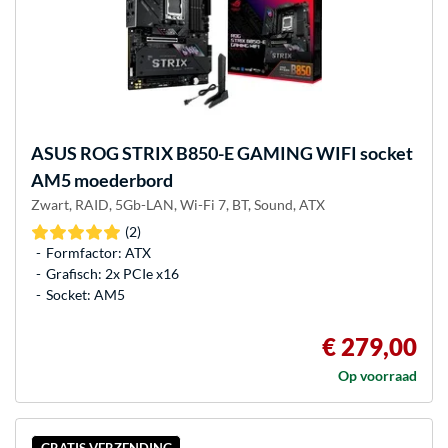
ASUS
ROG STRIX B850-E GAMING WIFI socket
AM5 moederbord
Zwart, RAID, 5Gb-LAN, Wi-Fi 7, BT, Sound, ATX
(2)
Formfactor: ATX
Grafisch: 2x PCIe x16
Socket: AM5
€ 279,00
Op voorraad
GRATIS VERZENDING