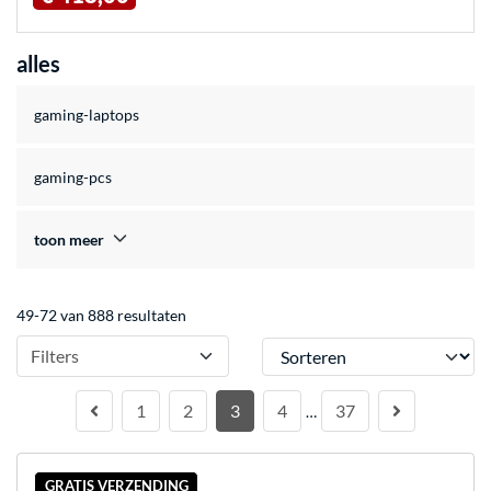
alles
gaming-laptops
gaming-pcs
toon meer
49-72 van 888 resultaten
Sorteren
Filters
1
2
3
4
37
…
GRATIS VERZENDING