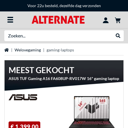
Voor 22u besteld, dezelfde dag verzonden
Zoeken
Websh
Home
Welovegaming
gaming-laptops
MEEST GEKOCHT
ASUS TUF Gaming A16 FA608UP-RV017W 16" gaming laptop
€ 1.399,00