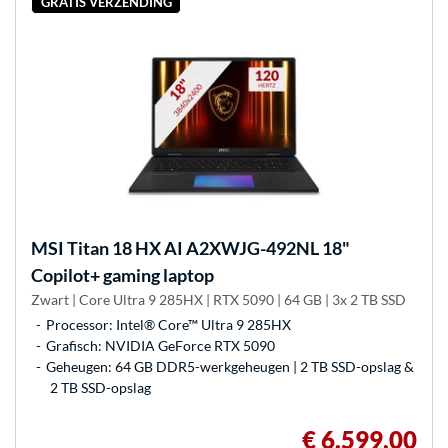
GRATIS VERZENDING
MSI
Titan 18 HX AI A2XWJG-492NL 18"
Copilot+ gaming laptop
Zwart | Core Ultra 9 285HX | RTX 5090 | 64 GB | 3x 2 TB SSD
Processor: Intel® Core™ Ultra 9 285HX
Grafisch: NVIDIA GeForce RTX 5090
Geheugen: 64 GB DDR5-werkgeheugen | 2 TB SSD-opslag &
2 TB SSD-opslag
€ 6.599,00