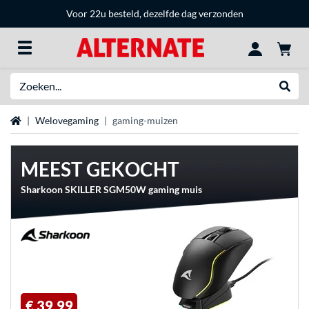
Voor 22u besteld, dezelfde dag verzonden
Zoeken
Websh
Home
Welovegaming
gaming-muizen
MEEST GEKOCHT
Sharkoon SKILLER SGM50W gaming muis
€ 39,99