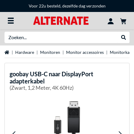
Voor 22u besteld, dezelfde dag verzonden
Zoeken
Websh
Home
Hardware
Monitoren
Monitor accessoires
Monitorkabe
goobay
USB-C naar DisplayPort
adapterkabel
(Zwart, 1,2 Meter, 4K 60Hz)