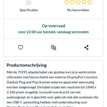
0.0 sterr
Nu beoordelen
Specificaties
Op voorraad
voor 22:00 uur besteld, vandaag verzonden
Productomschrijving
Met de 79295 adapterkabel van goobay kun je je werkruimte
uitbreiden met bijvoorbeeld een externe DisplayPort monitor.
Dankzij Plug and Play kunnen externe apparaten eenvoudig
worden toegevoegd. De kabel maakt een resolutie tot 3.840 x
2.160 pixels mogelijk, inclusief overdracht van het
audiosignaal, en is geschikt voor gebruik met alle systemen die
een USB-C aansluiting hebben met ondersteuning voor