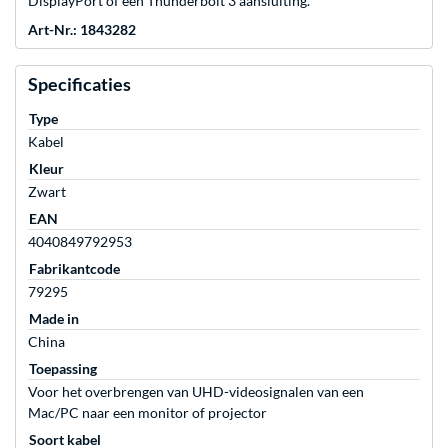
DisplayPort of een Thunderbolt 3 aansluiting.
Art-Nr.: 1843282
Specificaties
Type
Kabel
Kleur
Zwart
EAN
4040849792953
Fabrikantcode
79295
Made in
China
Toepassing
Voor het overbrengen van UHD-videosignalen van een
Mac/PC naar een monitor of projector
Soort kabel