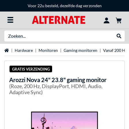
Voor 22u besteld, dezelfde dag verzonden
Zoeken
Websh
Home
Hardware
Monitoren
Gaming monitoren
Vanaf 200 Hz
GRATIS VERZENDING
Arozzi
Nova 24" 23.8" gaming monitor
(Roze, 200 Hz, DisplayPort, HDMI, Audio,
Adaptive Sync)