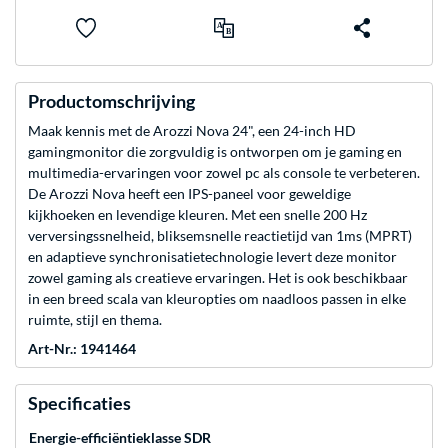
Productomschrijving
Maak kennis met de Arozzi Nova 24", een 24-inch HD
gamingmonitor die zorgvuldig is ontworpen om je gaming en
multimedia-ervaringen voor zowel pc als console te verbeteren.
De Arozzi Nova heeft een IPS-paneel voor geweldige
kijkhoeken en levendige kleuren. Met een snelle 200 Hz
verversingssnelheid, bliksemsnelle reactietijd van 1ms (MPRT)
en adaptieve synchronisatietechnologie levert deze monitor
zowel gaming als creatieve ervaringen. Het is ook beschikbaar
in een breed scala van kleuropties om naadloos passen in elke
ruimte, stijl en thema.
Art-Nr.: 1941464
Specificaties
Energie-efficiëntieklasse SDR