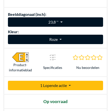
Beelddiagonaal (inch):
23,8 ''
Kleur:
Roze
0.0 s
Product­
Nu beoordelen
Specificaties
informatieblad
1 Lopende actie
Op voorraad