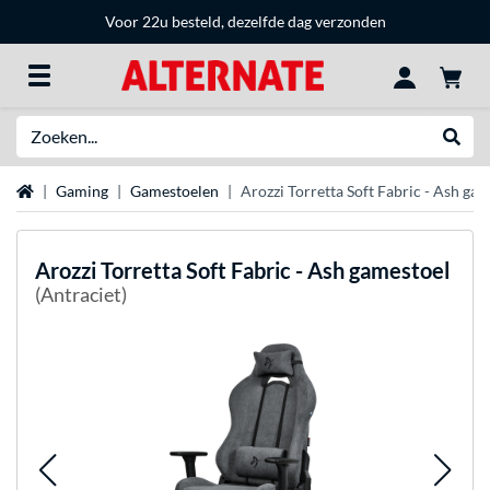
Voor 22u besteld, dezelfde dag verzonden
Zoeken
Websh
Home
Gaming
Gamestoelen
Arozzi Torretta Soft Fabric - Ash ga
Arozzi
Torretta Soft Fabric - Ash gamestoel
(Antraciet)