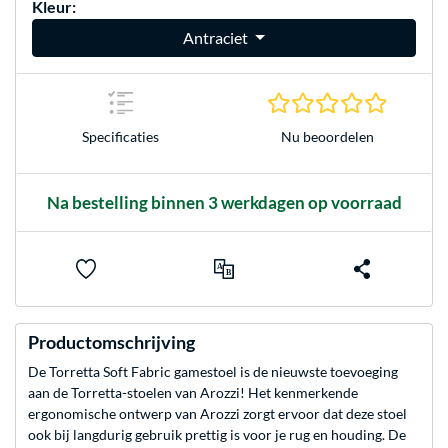
Kleur:
Antraciet
0.0 sterr
Nu beoordelen
Specificaties
Na bestelling binnen 3 werkdagen op voorraad
Productomschrijving
De Torretta Soft Fabric gamestoel is de nieuwste toevoeging
aan de Torretta-stoelen van Arozzi! Het kenmerkende
ergonomische ontwerp van Arozzi zorgt ervoor dat deze stoel
ook bij langdurig gebruik prettig is voor je rug en houding. De