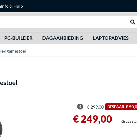
n
Info & Hulp
Zoeken
We
PC-BUILDER
DAGAANBIEDING
LAPTOPADVIES
Grey gamestoel
estoel
€ 299,00
BESPAAR
€ 50,
€ 249,00
Gratis st