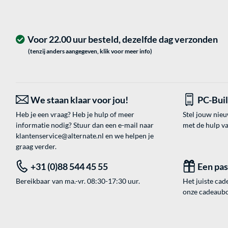
Voor 22.00 uur besteld, dezelfde dag verzonden
(tenzij anders aangegeven, klik voor meer info)
We staan klaar voor jou!
PC-Bui
Heb je een vraag? Heb je hulp of meer
Stel jouw nie
informatie nodig? Stuur dan een e-mail naar
met de hulp v
klantenservice@alternate.nl
en we helpen je
graag verder.
+31 (0)88 544 45 55
Een pa
Bereikbaar van ma.-vr. 08:30-17:30 uur.
Het juiste cade
onze cadeaubon