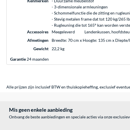
Kenmerken
- Duurzame meubelstof
- 3-dimensionale armleuningen
- Schommelfunctie die de zitting en rugleuni
- Stevig metalen frame dat tot 120 kg/265 l
- Rugleuning die tot 165° kan worden verste
Accessoires
Meegeleverd
Lendenkussen, hoofdste
Afmetingen
Breedte: 70 cm x Hoogte: 135 cm x Diepte/
Gewicht
22,2 kg
Garantie
24 maanden
Alle prijzen zijn inclusief BTW en thuiskopieheffing, exclusief eventu
Mis geen enkele aanbieding
Ontvang de beste aanbiedingen en speciale acties via onze exclusie