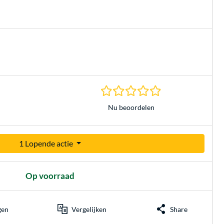
0.0 sterren gebasee
Nu beoordelen
1 Lopende actie
Op voorraad
gen
Vergelijken
Share