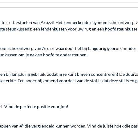
e Torretta-stoelen van Arozzi! Het kenmerkende ergonomische ontwerp van
zachte steunkussens: een lendenkussen voor uw rug en een hoofdsteunkuss
mische ontwerp van Arozzi waardoor het bij langdurig gebruik minder be
eunkussen om je nek en hoofd te ondersteunen.
bij langdurig gebruik, zodat jij je kunt blijven concentreren! De duurz
erkte. Een ander bijkomend voordeel van de stof is dat deze stil is en g
l. Vind de perfecte positie voor jou!
appen van 4° die vergrendeld kunnen worden. Vind de juiste hoek die pas