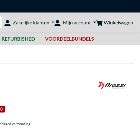
Winkelwagen
Zakelijke klanten
Mijn account
bshop doorzoeken
REFURBISHED
VOORDEELBUNDELS
00
andaard verzending