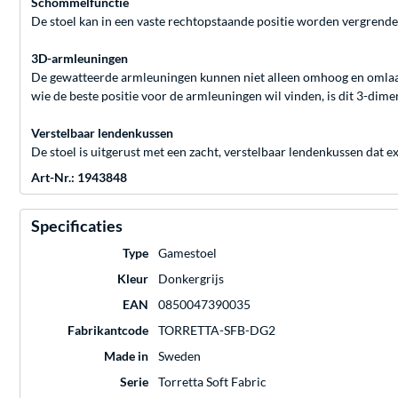
Schommelfunctie
De stoel kan in een vaste rechtopstaande positie worden vergrendel
3D-armleuningen
De gewatteerde armleuningen kunnen niet alleen omhoog en omlaa
wie de beste positie voor de armleuningen wil vinden, is dit 3-dim
Verstelbaar lendenkussen
De stoel is uitgerust met een zacht, verstelbaar lendenkussen dat e
Art-Nr.: 1943848
Specificaties
Type
Gamestoel
Kleur
Donkergrijs
EAN
0850047390035
Fabrikantcode
TORRETTA-SFB-DG2
Made in
Sweden
Serie
Torretta Soft Fabric