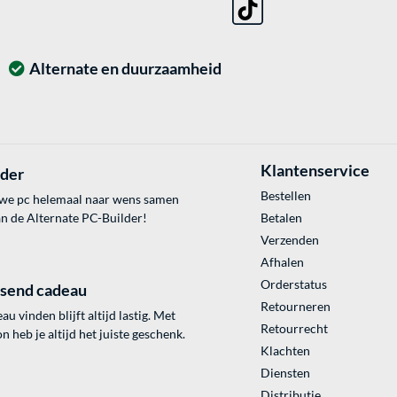
Alternate en duurzaamheid
Klantenservice
lder
Bestellen
uwe pc helemaal naar wens samen
an de Alternate PC-Builder!
Betalen
Verzenden
Afhalen
Orderstatus
ssend cadeau
Retourneren
au vinden blijft altijd lastig. Met
Retourrecht
 heb je altijd het juiste geschenk.
Klachten
Diensten
Distributie