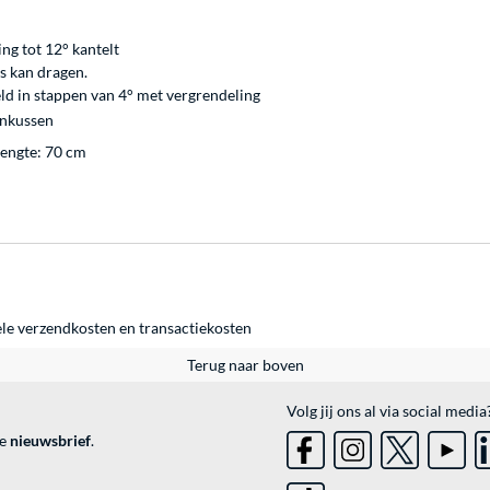
ng tot 12° kantelt
bs kan dragen.
ld in stappen van 4° met vergrendeling
unkussen
lengte: 70 cm
ele
verzendkosten
en
transactiekosten
Terug naar boven
Volg jij ons al via social media
ve
nieuwsbrief
.