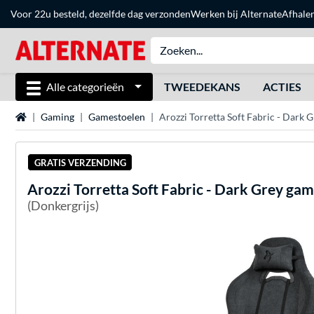
Voor 22u besteld, dezelfde dag verzonden
Werken bij Alternate
Afhale
Alle categorieën
TWEEDEKANS
ACTIES
Home
Gaming
Gamestoelen
Arozzi Torretta Soft Fabric - Dark 
GRATIS VERZENDING
Arozzi
Torretta Soft Fabric - Dark Grey gam
(Donkergrijs)