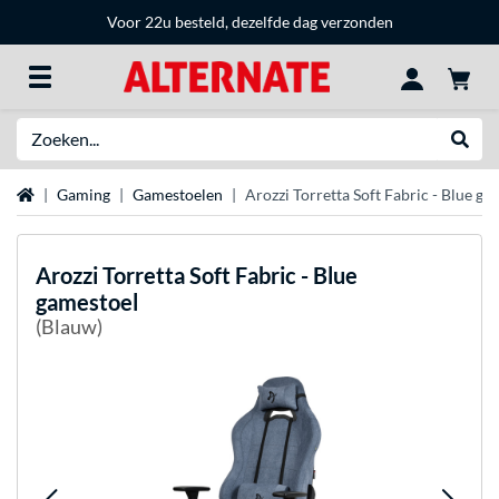
Voor 22u besteld, dezelfde dag verzonden
Zoeken
Websh
Home
Gaming
Gamestoelen
Arozzi Torretta Soft Fabric - Blue ga
Arozzi
Torretta Soft Fabric - Blue
gamestoel
(Blauw)