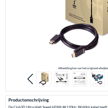
Afbeelding kan van het origineel afwijke
Productomschrijving
De Club3D Ultra High Speed HDMI 4K120Hz, 8K60Hz kabel heeft een