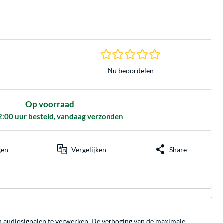
0.0 sterren gebasee
Nu beoordelen
Op voorraad
2:00 uur besteld, vandaag verzonden
gen
Vergelijken
Share
n audiosignalen te verwerken. De verhoging van de maximale