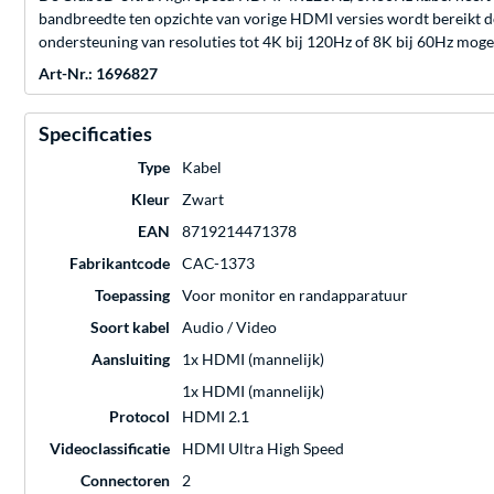
bandbreedte ten opzichte van vorige HDMI versies wordt bereikt do
ondersteuning van resoluties tot 4K bij 120Hz of 8K bij 60Hz moge
Art-Nr.: 1696827
Specificaties
Type
Kabel
Kleur
Zwart
EAN
8719214471378
Fabrikantcode
CAC-1373
Toepassing
Voor monitor en randapparatuur
Soort kabel
Audio / Video
Aansluiting
1x HDMI (mannelijk)
1x HDMI (mannelijk)
Protocol
HDMI 2.1
Videoclassificatie
HDMI Ultra High Speed
Connectoren
2