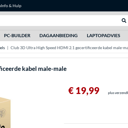
n
Info & Hulp
Zoeken
We
PC-BUILDER
DAGAANBIEDING
LAPTOPADVIES
els
Club 3D Ultra High Speed HDMI 2.1 gecertificeerde kabel male-ma
ficeerde kabel male-male
€ 19,99
plus verzend