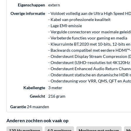
Eigenschappen
extern
Overige informatie
- Voldoet volledig aan de Ultra High Speed HD
- Kabel van professionele kwaliteit
- Lage EMI-emissie
- Vergulde connectoren voor maximale gelei
- Verbeterde functies voor gaming en media
- Kleurruimte BT.2020 met 10-bits, 12-bits en
- Backwards compatibel met eerdere HDMI™-
- Ondersteunt Display Stream Compression (
- Ondersteunt (U)HD-resoluties tot 4K120Hz
- Ondersteunt Enhanced Audio Return Chann
- Ondersteunt statische en dynamische HDR
- Ondersteuning voor VRR, QMS, QFT en Aut
Kabellengte
3 meter
Gewicht
216 gram
Garantie
24 maanden
Anderen zochten ook vaak op
120 Hz monitoren
4:3 monitoren
Monitoren met webcam
Mo