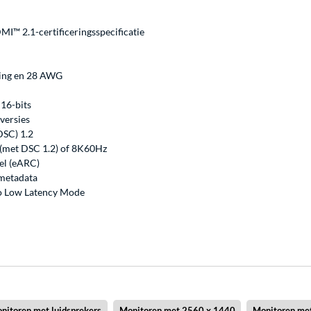
MI™ 2.1-certificeringsspecificatie
ding en 28 AWG
 16-bits
versies
DSC) 1.2
 (met DSC 1.2) of 8K60Hz
el (eARC)
-metadata
o Low Latency Mode
nitoren met luidsprekers
Monitoren met 2560 x 1440
Monitoren me