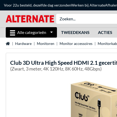
Voor 22u besteld, dezelfde dag verzonden
Werken bij Alternate
Afhale
Alle categorieën
TWEEDEKANS
ACTIES
Home
Hardware
Monitoren
Monitor accessoires
Monitorkab
Club 3D
Ultra High Speed HDMI 2.1 gecerti
(Zwart, 3 meter, 4K 120Hz, 8K 60Hz, 48Gbps)