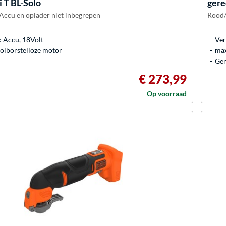
 T BL-Solo
gere
Accu en oplader niet inbegrepen
Rood/
 Accu, 18Volt
Ver
olborstelloze motor
max
Ger
€ 273,99
Op voorraad