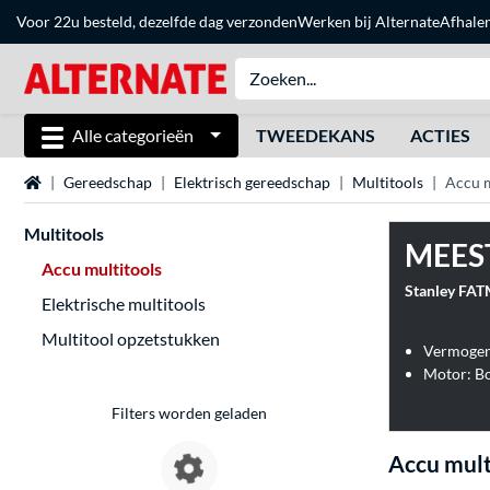
Voor 22u besteld, dezelfde dag verzonden
Werken bij Alternate
Afhale
Alle categorieën
TWEEDEKANS
ACTIES
Home
Gereedschap
Elektrisch gereedschap
Multitools
Accu m
Multitools
MEES
Accu multitools
Elektrische multitools
Multitool opzetstukken
Vermogen
Motor: Bo
Filters worden geladen
Accu mult