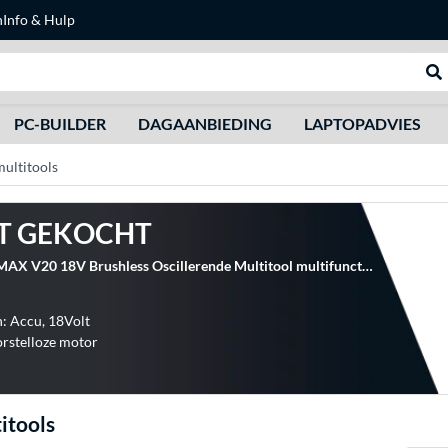
n
Info & Hulp
Zoeken
We
PC-BUILDER
DAGAANBIEDING
LAPTOPADVIES
ultitools
T GEKOCHT
Stanley FATMAX V20 18V Brushless Oscillerende Multitool multifunctioneel gereedschap
: Accu, 18Volt
rstelloze motor
itools