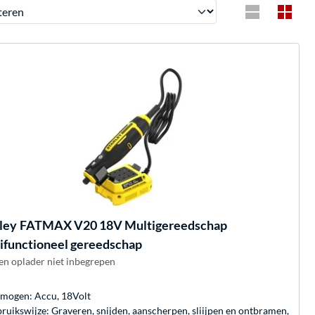
en
ley
FATMAX V20 18V Multigereedschap
ifunctioneel gereedschap
en oplader niet inbegrepen
mogen: Accu, 18Volt
ruikswijze: Graveren, snijden, aanscherpen, sliijpen en ontbramen,