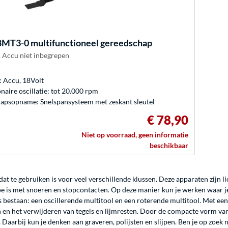
MT3-0 multifunctioneel gereedschap
 Accu niet inbegrepen
 Accu, 18Volt
onaire oscillatie: tot 20.000 rpm
apsopname: Snelspansysteem met zeskant sleutel
€ 78,90
Niet op voorraad, geen informatie
beschikbaar
dat te gebruiken is voor veel verschillende klussen. Deze apparaten zijn l
oe is met snoeren en stopcontacten. Op deze manier kun je werken waar je 
bestaan: een oscillerende multitool en een roterende multitool. Met een
 en het verwijderen van tegels en lijmresten. Door de compacte vorm van
. Daarbij kun je denken aan graveren, polijsten en slijpen. Ben je op zoe