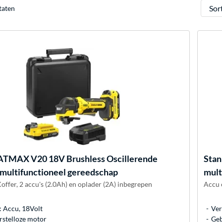
Sorter
taten
ATMAX V20 18V Brushless Oscillerende
Stan
 multifunctioneel gereedschap
mult
offer, 2 accu's (2.0Ah) en oplader (2A) inbegrepen
Accu 
 Accu, 18Volt
Ver
rstelloze motor
Geb