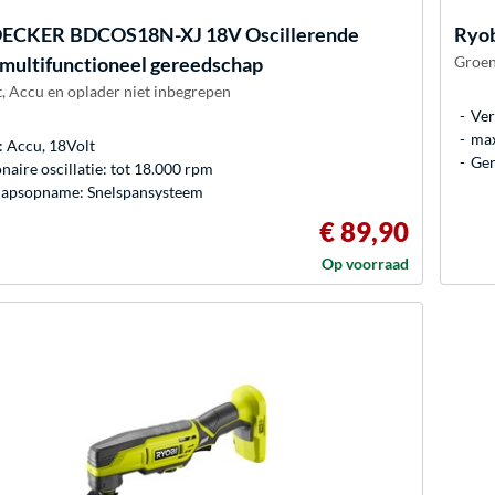
DECKER
BDCOS18N-XJ 18V Oscillerende
Ryo
 multifunctioneel gereedschap
Groen
, Accu en oplader niet inbegrepen
Ver
max
 Accu, 18Volt
Ger
onaire oscillatie: tot 18.000 rpm
apsopname: Snelspansysteem
€ 89,90
Op voorraad