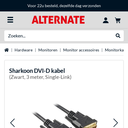
Voor 22u besteld, dezelfde dag verzonden
Zoeken
Websh
Home
Hardware
Monitoren
Monitor accessoires
Monitorkabe
Sharkoon
DVI-D kabel
(Zwart, 3 meter, Single-Link)