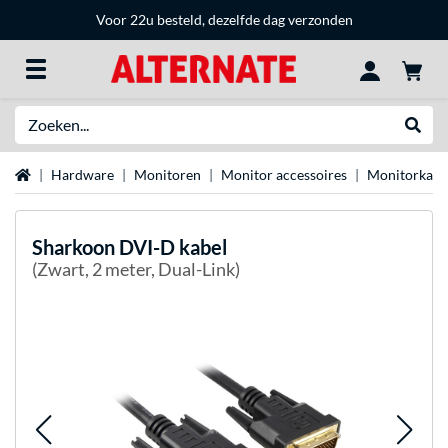
Voor 22u besteld, dezelfde dag verzonden
Zoeken
Websh
Home
Hardware
Monitoren
Monitor accessoires
Monitorkabe
Sharkoon
DVI-D kabel
(Zwart, 2 meter, Dual-Link)